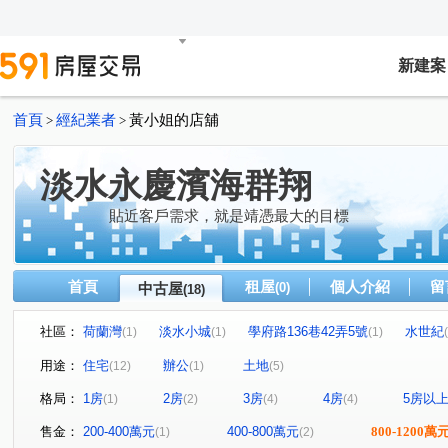
新建案
首頁
經紀業者
黃小姐的店舖
>
>
淡水永慶濱海群翔
貼近客戶需求，就是靖憑最大的目標
首頁
租屋
個人介紹
留
中古屋
(0)
(18)
社區：
荷蘭灣
淡水小城
學府路136巷42弄5號
水世紀
(1)
(1)
(1)
台北灣-江南大宅
安泰登峰
國華山莊
安家帝景
(1)
(1)
(1)
用途：
住宅
辦公
土地
(12)
(1)
(5)
宏盛水悅
北新庄子段
米蘭段
中正路二段
(1)
(2)
(1)
(1)
格局：
1房
2房
3房
4房
5房以
(1)
(2)
(4)
(4)
新民街
長江路一段
沙崙路一段
中正東路二段
(1)
(1)
(1)
(
沙崙路
長安路二段
中山北路一段
新市三路一
(1)
(1)
(1)
售金：
200-400萬元
400-800萬元
800-1200萬
(1)
(2)