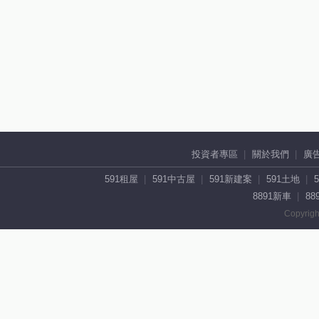
投資者專區
關於我們
廣
591租屋
591中古屋
591新建案
591土地
8891新車
88
Copyrigh