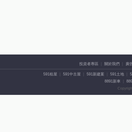
投資者專區
關於我們
廣
591租屋
591中古屋
591新建案
591土地
8891新車
88
Copyrigh