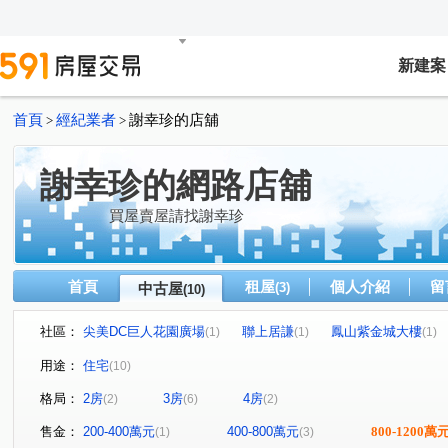
新建案
首頁
經紀業者
謝幸珍的店舖
>
>
謝幸珍的網路店舖
買屋賣屋請找謝幸珍
首頁
租屋
個人介紹
留
中古屋
(3)
(10)
社區：
尖美DC巨人花園廣場
聯上居謙
鳳山紫金城大樓
(1)
(1)
(1)
品學之道
登豐29
居禮大樓
華山街
九如
(1)
(1)
(1)
(1)
用途：
住宅
(10)
杭州街
文天路
鳳松路
英祥街
康莊路
(1)
(1)
(1)
(1)
(1)
格局：
2房
3房
4房
(2)
(6)
(2)
大順二路
(1)
售金：
200-400萬元
400-800萬元
800-1200萬
(1)
(3)