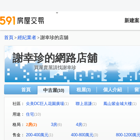
新建案
首頁
經紀業者
謝幸珍的店舖
>
>
謝幸珍的網路店舖
買屋賣屋請找謝幸珍
首頁
租屋
個人介紹
留
中古屋
(3)
(10)
社區：
尖美DC巨人花園廣場
聯上居謙
鳳山紫金城大樓
(1)
(1)
(1)
品學之道
登豐29
居禮大樓
華山街
九如
(1)
(1)
(1)
(1)
用途：
住宅
(10)
杭州街
文天路
鳳松路
英祥街
康莊路
(1)
(1)
(1)
(1)
(1)
格局：
2房
(2)
3房
4房
(6)
(2)
大順二路
(1)
售金：
200-400萬元
400-800萬元
800-1200萬
(1)
(3)