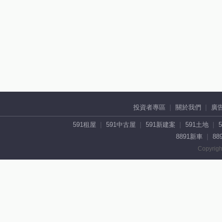
投資者專區
關於我們
廣
591租屋
591中古屋
591新建案
591土地
8891新車
88
Copyrigh