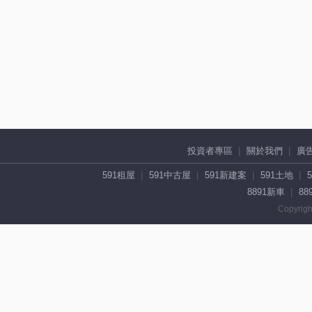
投資者專區
關於我們
廣
591租屋
591中古屋
591新建案
591土地
8891新車
88
Copyrigh