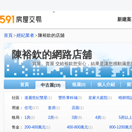
新建案
首頁
經紀業者
陳裕欽的店舖
>
>
陳裕欽的網路店舖
買屋、賣屋 交給裕欽您安心，結果是讓您感動滿意
首頁
租屋
個人介紹
留
中古屋
(0)
(19)
社區：
達麗世紀雙星
豐邑菁科城
皇家大庭院
晴耕雨
(1)
(3)
(1)
市政A+A
百達富裔
廣三中港之星
英棋麗景
(2)
(1)
(1)
(1)
用途：
住宅
套房
店面
(17)
(1)
(1)
英棋麗景
文心路四段
春安路
中興路平鎮段
(1)
(1)
(3)
(1)
格局：
1房
2房
3房
4房
5房以
(2)
(4)
(9)
(1)
文心路三段
福科二路
環中路三段
臺灣大道三
(2)
(1)
(2)
保安三街
民權路
新富一街
忠明路
文山
(1)
(1)
(1)
(1)
售金：
200-400萬元
400-800萬元
800-1200萬
(1)
(1)