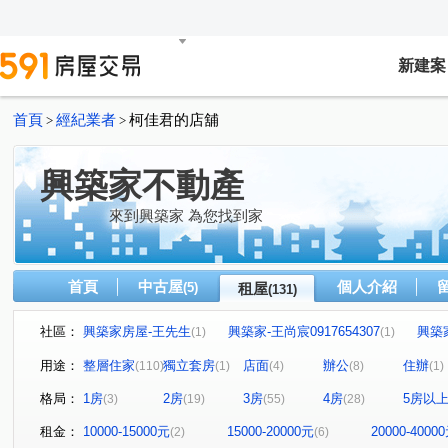
新建案
首頁
經紀業者
柯佳君的店舖
>
>
興築家不動產
來到興築家 為您找到家
首頁
中古屋
個人介紹
(5)
租屋
(131)
社區：
興築家房屋-王先生
興築家-王尚宸0917654307
興築
(1)
(1)
興築家-昱勤
興築家房屋-王先生
興築家房屋-王先生
(1)
(1)
(
用途：
整層住家
獨立套房
店面
辦公
住辦
(110)
(1)
(4)
(8)
(1)
興築家
0917654307興築家-王尚宸
興築家
興
(2)
(1)
(1)
格局：
1房
2房
3房
4房
5房以
(3)
(19)
(55)
(28)
興築家
興築家
興築家-曾店長
興築家-曾店長
(1)
(2)
(1)
(3
興築家
興築家
興築家-昱勤
興築家-曾店長
(1)
(1)
(1)
(1)
租金：
10000-15000元
15000-20000元
20000-4000
(2)
(6)