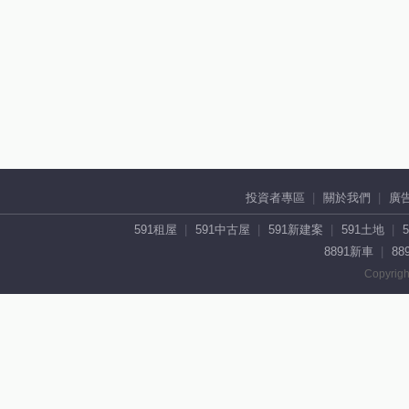
投資者專區
關於我們
廣
591租屋
591中古屋
591新建案
591土地
8891新車
88
Copyrigh