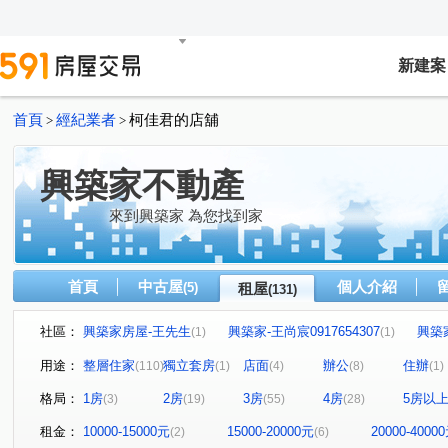
新建案
首頁
經紀業者
柯佳君的店舖
>
>
興築家不動產
來到興築家 為您找到家
首頁
中古屋
個人介紹
(5)
租屋
(131)
社區：
興築家房屋-王先生
興築家-王尚宸0917654307
興築
(1)
(1)
興築家-昱勤
興築家房屋-王先生
興築家房屋-王先生
(1)
(1)
(
用途：
整層住家
獨立套房
店面
辦公
住辦
(110)
(1)
(4)
(8)
(1)
興築家
0917654307興築家-王尚宸
興築家
興
(2)
(1)
(1)
格局：
1房
2房
3房
4房
5房以
(3)
(19)
(55)
(28)
興築家
興築家
興築家-曾店長
興築家-曾店長
(1)
(2)
(1)
(3
興築家
興築家
興築家-昱勤
興築家-曾店長
(1)
(1)
(1)
(1)
租金：
10000-15000元
15000-20000元
20000-4000
(2)
(6)