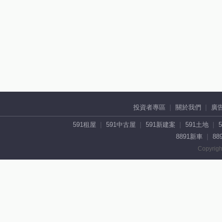
投資者專區
關於我們
廣
591租屋
591中古屋
591新建案
591土地
8891新車
88
Copyrigh