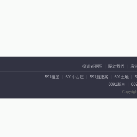
投資者專區
關於我們
廣
591租屋
591中古屋
591新建案
591土地
8891新車
88
Copyrigh