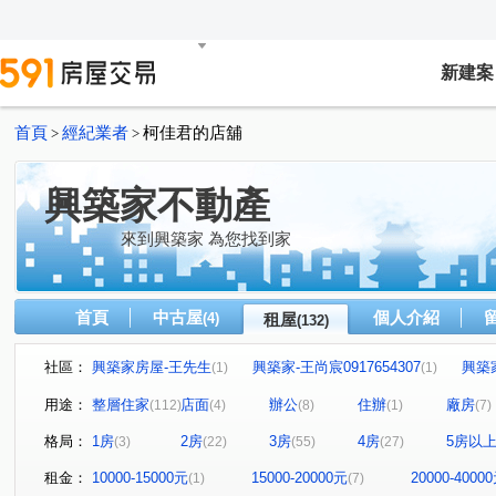
新建案
首頁
經紀業者
柯佳君的店舖
>
>
興築家不動產
來到興築家 為您找到家
首頁
中古屋
個人介紹
(4)
租屋
(132)
社區：
興築家房屋-王先生
興築家-王尚宸0917654307
興築
(1)
(1)
興築家-昱勤
興築家房屋-王先生
興築家房屋-王先生
(1)
(1)
(
用途：
整層住家
店面
辦公
住辦
廠房
(112)
(4)
(8)
(1)
(7)
興築家
0917654307興築家-王尚宸
興築家-昱勤
(2)
(1)
(3)
格局：
1房
2房
3房
4房
5房以
(3)
(22)
(55)
(27)
興築家-曾店長
興築家-曾店長
興築家
興築家-
(3)
(1)
(2)
興築家-曾店長
興築家-曾店長
興築家-曾店長
(1)
(1)
(1)
租金：
10000-15000元
15000-20000元
20000-4000
(1)
(7)