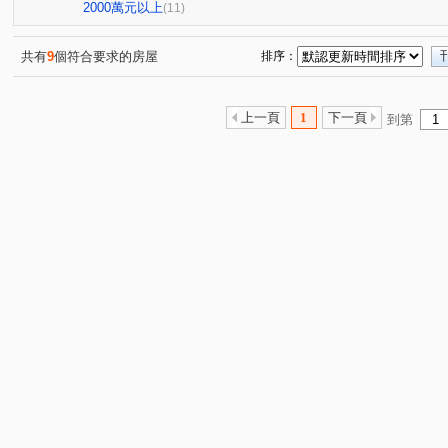
台灣大道三段
福科路
福瑞街
北屯路
沙
(1)
(1)
(1)
(1)
2000萬元以上
(11)
臺灣大道三段
文山路
逢明街
中山路一段
(1)
(1)
(1)
(1)
文心路三段
新德街
三塊巷
崁頂路
樹人
(1)
(1)
(1)
(1)
共有
9
個符合要求的房屋
排序：
逢甲路
宋厝巷
皇城街
(1)
(1)
(2)
上一頁
1
下一頁
到第