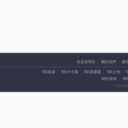
投資者專區
關於我們
廣
591租屋
591中古屋
591新建案
591土地
8891新車
88
Copyrigh