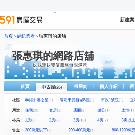
新建案
首頁
經紀業者
張惠琪的店舖
>
>
張惠琪的網路店舖
姊妹連袂雙倍服務無限滿意
首頁
租屋
個人介紹
留
中古屋
(0)
(26)
社區：
泰鉅中港之星
陽明果貿新城B區
市政1號院
立
(1)
(1)
(1)
寶輝世紀莊園/寶輝VILLAGE2
瑞聯天地I區
亞洲商業
(1)
(1)
用途：
住宅
套房
店面
辦公
土地
(20)
(2)
(2)
(1)
(1)
佳福皇璽
立彩璞悅
和慕
大德家園
福竹
(1)
(1)
(1)
(1)
格局：
1房
2房
3房
4房
5房以
(2)
(2)
(10)
(7)
環球巨星大樓
鄉林綠世界
長國臻品
富麗家園1
(1)
(1)
(1)
皇城帝寶
南安路
上安路
黎明路三段
建
(2)
(1)
(1)
(1)
售金：
200萬元以下
200-400萬元
800-1200萬
(1)
(1)