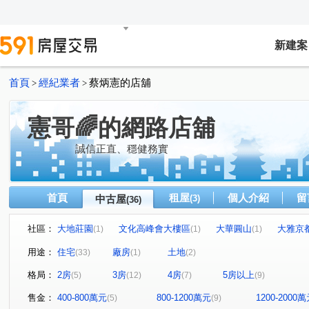
新建案
首頁
經紀業者
蔡炳憲的店舖
>
>
憲哥🌈的網路店舖
誠信正直、穩健務實
首頁
租屋
個人介紹
留
中古屋
(3)
(36)
社區：
大地莊園
文化高峰會大樓區
大華圓山
大雅京
(1)
(1)
(1)
康詩丹庭大樓
鋭揚捷仕堡
尖美東山河
民生1
(1)
(1)
(1)
用途：
住宅
廠房
土地
(33)
(1)
(2)
星海灣大廈
福懋精湛
三巷谷朵
常景錄
(1)
(1)
(1)
(1)
格局：
2房
3房
4房
5房以上
(5)
(12)
(7)
(9)
NeXT21
五甲第一大樓
富邦大無疆A棟
高博館
(1)
(1)
(1)
市中雙橡園大樓
大家居易
都市麗晶大廈
太普
(1)
(1)
(1)
售金：
400-800萬元
800-1200萬元
1200-2000
(5)
(9)