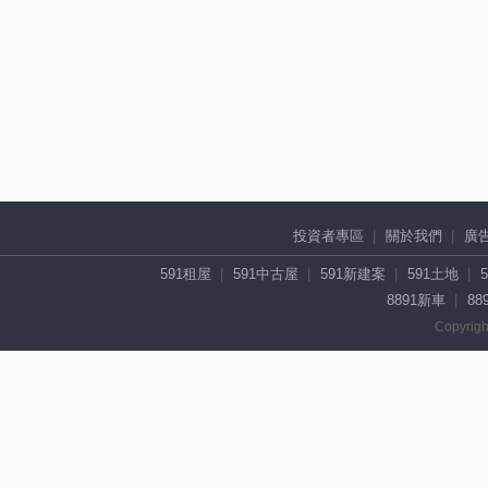
投資者專區
關於我們
廣
591租屋
591中古屋
591新建案
591土地
8891新車
88
Copyrigh