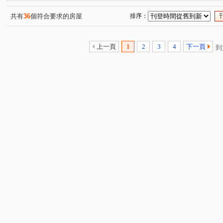
鳳山世界觀
登豐29
內坑路
廣州一街
客
(1)
(1)
(1)
(1)
和平一路
和盛西街
環河東街
重光路
五
(1)
(1)
(1)
(1)
共有
36
個符合要求的房屋
排序：
大福街
瑞興路
機場北路
中山一路
馬卡
(1)
(1)
(1)
(1)
南江街
五福三路
朝昇三巷
廈莊五街
獅
(1)
(1)
(1)
(1)
上一頁
1
2
3
4
下一頁
到
勵志中街
永和街
和德街
教仁路
復興路
(1)
(1)
(1)
(1)
(
鼎盛街
廣東路
華豐街
崇實路
復興街
(1)
(1)
(1)
(1)
(1)
西湖街
大豐二路
(1)
(1)