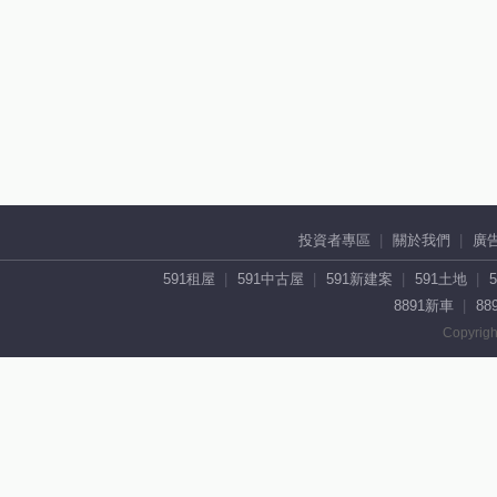
投資者專區
關於我們
廣
591租屋
591中古屋
591新建案
591土地
8891新車
88
Copyrigh