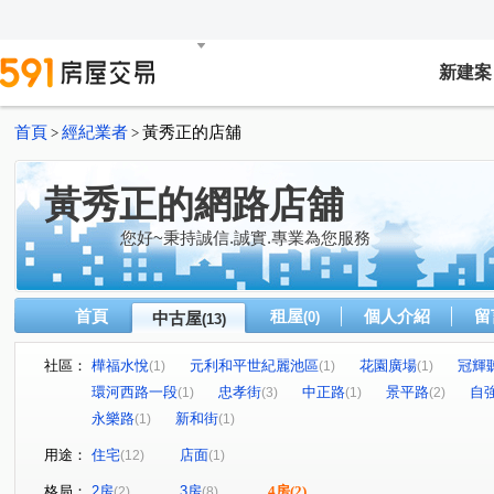
新建案
首頁
經紀業者
黃秀正的店舖
>
>
黃秀正的網路店舖
您好~秉持誠信.誠實.專業為您服務
首頁
租屋
個人介紹
留
中古屋
(0)
(13)
社區：
樺福水悅
元利和平世紀麗池區
花園廣場
冠輝
(1)
(1)
(1)
環河西路一段
忠孝街
中正路
景平路
自
(1)
(3)
(1)
(2)
永樂路
新和街
(1)
(1)
用途：
住宅
店面
(12)
(1)
格局：
2房
3房
4房
(2)
(2)
(8)