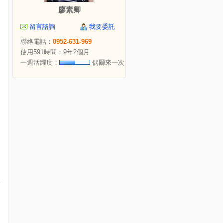
廖素卿
留言諮詢
我要委託
聯絡電話：
0952-631-969
使用591時間：9年2個月
一週活躍度：
偶爾來一次