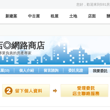
您好，歡迎來到591
新建案
中古屋
租屋
土地
店面
店◎網路商店
專業負責的房產專家
租屋
個人介紹
留言諮詢
委託見證
(10)
我要委託