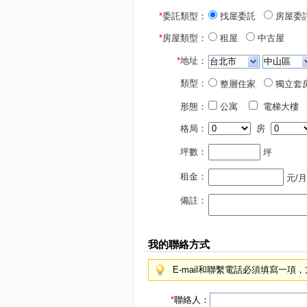
*
委託類型：
找屋委託
房屋委
*
房屋類型：
租屋
中古屋
*
地址：
類型：
整層住家
獨立套
形態：
公寓
電梯大樓
格局：
房
坪數：
坪
租金：
元/月
備註：
我的聯絡方式
E-mail和聯繫電話必須填寫一
*
聯絡人：