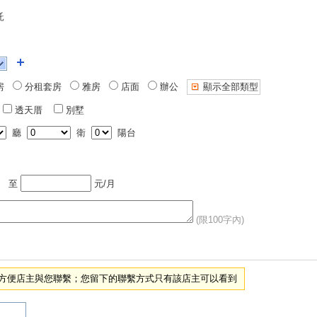
託
房
分租套房
雅房
店面
辦公
顯示全部類型
透天厝
別墅
廳
衛
陽台
至
元/月
(限100字內)
項，方便店主與您聯繫；您留下的聯繫方式只有該店主可以看到