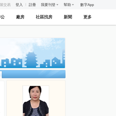
房屋交易
登入
註冊
我要刊登
幫助
數字App
辦公
廠房
社區找房
新聞
更多