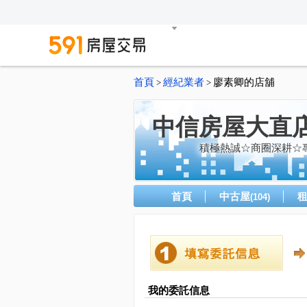
首頁
經紀業者
廖素卿的店舖
>
>
中信房屋大直
積極熱誠☆商圈深耕☆
首頁
中古屋
(104)
我的委託信息