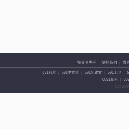
投資者專區
關於我們
廣
591租屋
591中古屋
591新建案
591土地
8891新車
88
Copyrigh