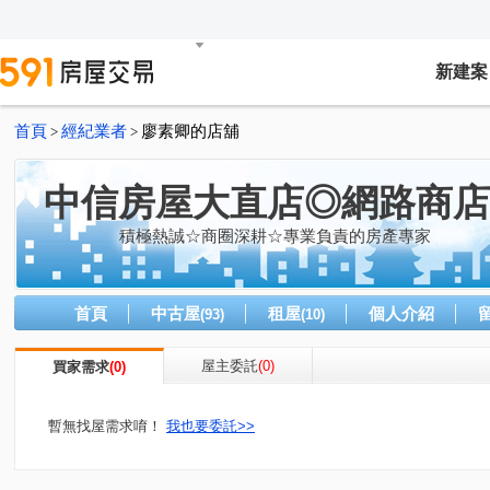
新建案
首頁
經紀業者
廖素卿的店舖
>
>
中信房屋大直店◎網路商店
積極熱誠☆商圈深耕☆專業負責的房產專家
首頁
中古屋
租屋
個人介紹
(93)
(10)
屋主委託
(0)
買家需求
(0)
暫無找屋需求唷！
我也要委託>>