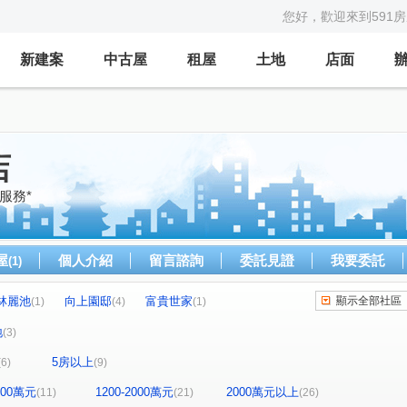
您好，歡迎來到591
新建案
中古屋
租屋
土地
店面
店
服務*
屋
個人介紹
留言諮詢
委託見證
我要委託
(1)
林麗池
向上園邸
富貴世家
顯示全部社區
(1)
(4)
(1)
街美華廈
大宅豐鼎
品蔚
翔生安築
(1)
(1)
(2)
(1)
地
(3)
新象
大師大樓
鑫園21世紀
女王萬歲
(1)
(2)
(1)
(3)
5房以上
(6)
(9)
寶悅臻邸
總裁大樓
金閣
櫻花孩子王
(1)
(1)
(1)
(1)
ILLAGE2
晴園別莊
麗園道
(1)
(1)
(1)
1200萬元
1200-2000萬元
2000萬元以上
(11)
(21)
(26)