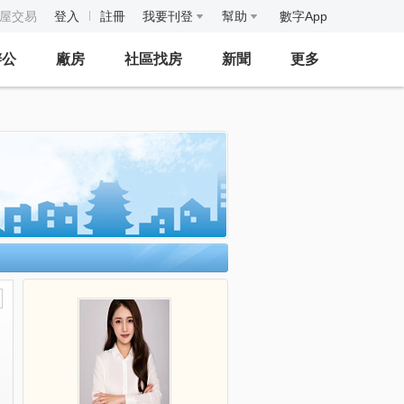
房屋交易
登入
註冊
我要刊登
幫助
數字App
辦公
廠房
社區找房
新聞
更多