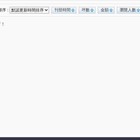
瀚湖濱城
赫里翁臻愛
仁美段
(1)
(3)
(1)
金龍街
德富路
忠明南路
(1)
(2)
(1)
刊登時間
坪數
金額
瀏覽人數
排序：
昌街
敦富路
大全街
愛國街
(3)
(2)
(1)
(1)
唷！
寧夏路
北屯路
精美街
至善路
(5)
(1)
(2)
(1)
路
向上北路
河南路四段
東興路二段
(1)
(1)
(2)
(1)
路二段
金山路
樂利三街
復興北路
(1)
(1)
(1)
(1)
忠太東路
樂業南路
進德路
富春路
(1)
(2)
(1)
(1)