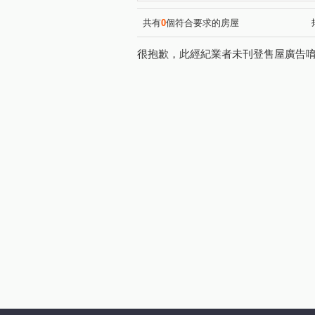
湖濱1號四期湖濱雙星
浩
(2)
寧夏東二街
向上路二段
(2)
(3)
共有
0
個符合要求的房屋
黎明東街
松義街
文
(4)
(1)
很抱歉，此經紀業者未刊登售屋廣告
保安二街
溪南路二段
(2)
(1)
建成路
公益路
東湖
(1)
(2)
新榮街
民興街
三榮
(3)
(1)
福科路
文昌東七街
(1)
(1)
環中路二段
(3)