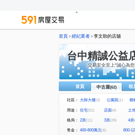
首頁
經紀業者
李文助的店舖
>
>
台中精誠公益
交易安全至上*誠心為您
首頁
租
中古屋
(62)
社區：
大師大樓
公園苑
鄉
(3)
(1)
寶輝THE SPRINGS
大全
(2)
用途：
住宅
店面
土
(52)
(4)
大家
太宇尊爵
向陽
(5)
(1)
格局：
2房
3房
4房
(11)
(29)
美術園到七米活路透天
龍
(1)
表參道
寶輝世紀莊園/寶輝V
(1)
售金：
400-800萬元
800-
(4)