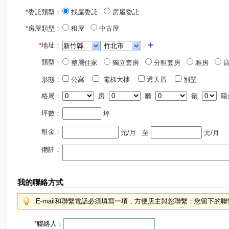
*
委託類型：
找屋委託
房屋委託
*
房屋類型：
租屋
中古屋
*
地址：
類型：
整層住家
獨立套房
分租套房
雅房
店
形態：
公寓
電梯大樓
透天厝
別墅
格局：
房
廳
衛
陽
坪數：
坪
租金：
元/月
至
元/月
備註：
我的聯絡方式
E-mail和聯繫電話必須填寫一項，方便店主與您聯繫；您留下的
*
聯絡人：