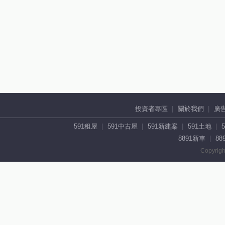
投資者專區
關於我們
廣
591租屋
591中古屋
591新建案
591土地
8891新車
88
Copyrigh