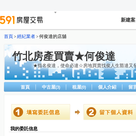
新建案
首頁
經紀業者
何俊達的店舖
>
>
竹北房產買賣★何俊達
★指名俊達，使命必達☆房地買賣找俊人生豁達又發
首頁
中古屋
租屋
個人介紹
留
(3)
(0)
我的委託信息