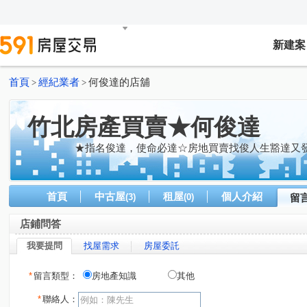
新建案
首頁
經紀業者
何俊達的店舖
>
>
竹北房產買賣★何俊達
★指名俊達，使命必達☆房地買賣找俊人生豁達又發
首頁
中古屋
租屋
個人介紹
(3)
(0)
留
店鋪問答
我要提問
找屋需求
房屋委託
*
留言類型：
房地產知識
其他
*
聯絡人：