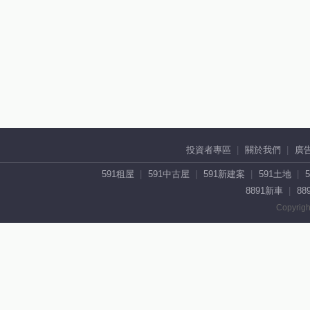
投資者專區
關於我們
廣
591租屋
591中古屋
591新建案
591土地
8891新車
88
Copyrigh