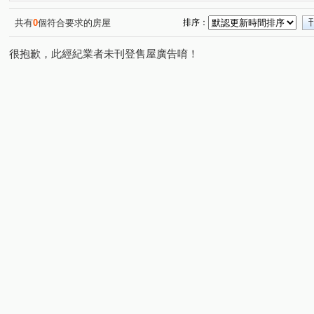
和美新都心
昌祐遠見
桂林園
台灣大道三段
(1)
(2)
(1)
(1)
崇德路三段
自強東路
育才路
環太東路
(1)
(1)
(1)
(4)
共有
0
個符合要求的房屋
排序：
崇德十一路
敦和路
崇德路一段
大興路
(1)
(1)
(1)
(1)
很抱歉，此經紀業者未刊登售屋廣告唷！
三和街
中興九街
文工十街
埔東街
平山
(1)
(2)
(1)
(2)
梅亭街
彰員路二段
管厝街
高鐵三路
彰
(1)
(1)
(1)
(1)
建國北路
富榮街
三民西路
東山路一段
(1)
(1)
(1)
(1)
茄苳路一段
天祥路
西川路
泰瑞街
文工
(1)
(1)
(1)
(1)
精誠路
崙美路
建國東路
金馬路三段
(1)
(2)
(2)
(1)