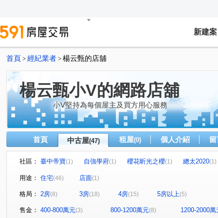
新建案
首頁
經紀業者
楊云甄的店舖
>
>
楊云甄小V的網路店舖
小V堅持為每個屋主及買方用心服務
首頁
租屋
個人介紹
留
中古屋
(0)
(47)
社區：
臺中帝寶
自強學府
櫻花昕光之櫻
總太2020
(1)
(1)
(1)
(1)
豐邑菁科城
富宇光之建築
心之所向
THE精銳
(1)
(1)
(2)
(
用途：
住宅
店面
(46)
(1)
泓瑞綠雅圖
大東家春風
總太聚作
合新城峰
(1)
(1)
(1)
(2)
格局：
2房
3房
4房
5房以上
(8)
(18)
(15)
(5)
大華縱橫
達莉心閱
鄉林雅典
維斯康堤花園
(1)
(1)
(1)
(1)
寶輝THE SPRINGS
櫻花金馬之櫻
信義之璽
(1)
(1)
(1)
售金：
400-800萬元
800-1200萬元
1200-2000
(3)
(8)