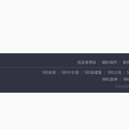
投資者專區
關於我們
廣
591租屋
591中古屋
591新建案
591土地
8891新車
88
Copyrigh