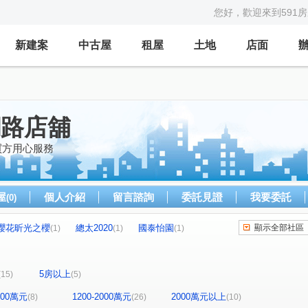
您好，歡迎來到591
新建案
中古屋
租屋
土地
店面
網路店舖
買方用心服務
屋
個人介紹
留言諮詢
委託見證
我要委託
(0)
櫻花昕光之櫻
總太2020
國泰怡園
顯示全部社區
(1)
(1)
(1)
心之所向
THE精銳
大興家園
(1)
(2)
(1)
(1)
總太聚作
合新城峰
和美世家二期
(1)
(2)
(1)
5房以上
(15)
(5)
鄉林雅典
維斯康堤花園
(1)
(1)
金馬之櫻
信義之璽
維瓦第泰極
(1)
(1)
(1)
1200萬元
1200-2000萬元
2000萬元以上
(8)
(26)
(10)