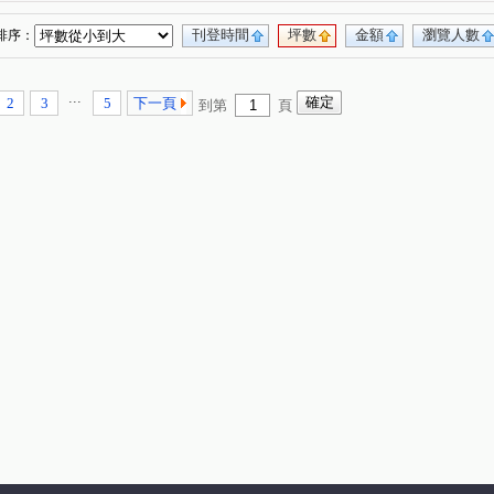
桂林園
台灣大道三段
和厝路二段
(1)
(1)
(1)
育才路
環太東路
永興街
春安路
(1)
(4)
(1)
(1)
刊登時間
坪數
金額
瀏覽人數
排序：
崇德路一段
大興路
環中東路三段
(1)
(1)
(1)
工十街
埔東街
平山路
忠恕路
(1)
(2)
(1)
(1)
...
2
3
5
下一頁
到第
頁
管厝街
高鐵三路
彰水路一段
(1)
(1)
(1)
民西路
東山路一段
敦富路
東興路
(1)
(1)
(1)
(1)
西川路
泰瑞街
文工三街
忠善路
(1)
(1)
(1)
(1)
東路
金馬路三段
(2)
(1)