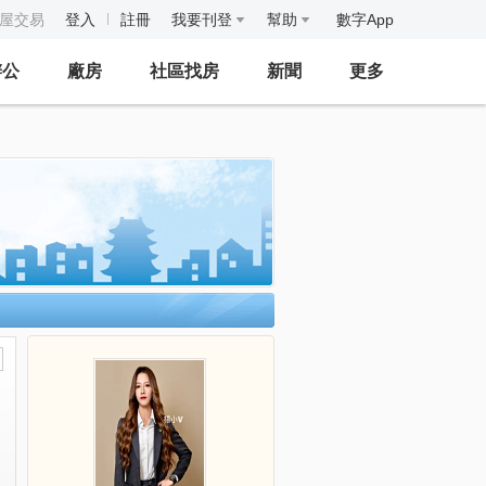
房屋交易
登入
註冊
我要刊登
幫助
數字App
辦公
廠房
社區找房
新聞
更多