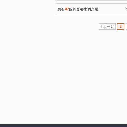
和美新都心
昌祐遠見
(1)
(2)
崇德路三段
自強東路
(1)
(1)
共有
47
個符合要求的房屋
崇德十一路
敦和路
(1)
(1)
三和街
中興九街
文
(1)
(2)
上一頁
1
梅亭街
彰員路二段
(1)
(1)
建國北路
富榮街
三
(1)
(1)
茄苳路一段
天祥路
(1)
(1)
精誠路
崙美路
建國
(1)
(2)