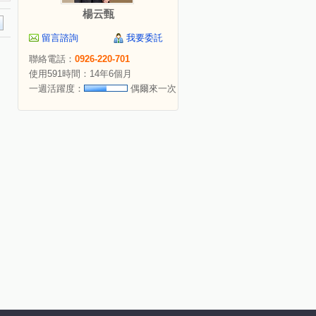
楊云甄
留言諮詢
我要委託
聯絡電話：
0926-220-701
使用591時間：14年6個月
一週活躍度：
偶爾來一次