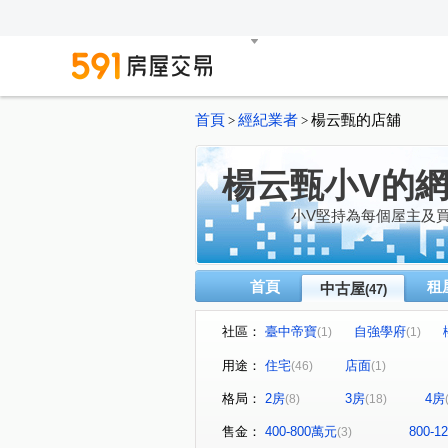
首頁
經紀業者
楊云甄的店舖
>
>
楊云甄小V的
小V堅持為每個屋主及
首頁
租
中古屋
(47)
社區：
臺中帝寶
自強學府
(1)
(1)
豐邑菁科城
富宇光之建築
(1)
用途：
住宅
店面
(46)
(1)
泓瑞綠雅圖
大東家春風
(1)
(1)
格局：
2房
3房
4房
(8)
(18)
大華縱橫
達莉心閱
(1)
(1)
寶輝THE SPRINGS
櫻花
(1)
售金：
400-800萬元
800-
(3)