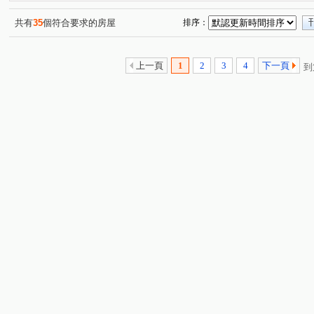
民權東路六段
市政北五路
內湖路三段
民生東
(3)
(2)
(2)
北安路
市政北一路
成功路二段
康寧路三段
(1)
(1)
(2)
(1)
共有
35
個符合要求的房屋
排序：
復興北路
安康路
明水路
文湖街
大湖街
(1)
(1)
(1)
(1)
(
伯爵街
內湖路一段
成功路五段
堤頂大道二段
(1)
(4)
(1)
(
上一頁
1
2
3
4
下一頁
到
大仁街
經貿二路
東湖路
(1)
(1)
(1)