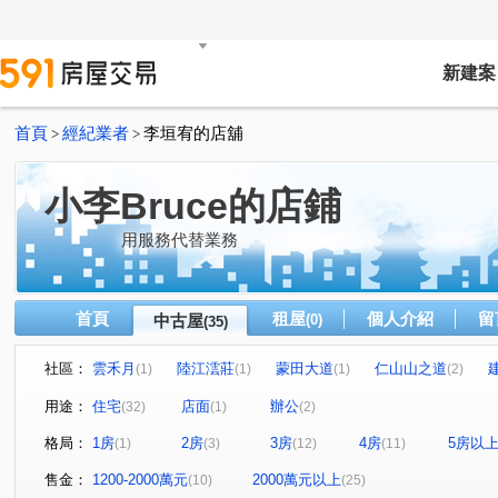
新建案
首頁
經紀業者
李垣宥的店舖
>
>
小李Bruce的店鋪
用服務代替業務
首頁
租屋
個人介紹
留
中古屋
(0)
(35)
社區：
雲禾月
陸江澐莊
蒙田大道
仁山山之道
(1)
(1)
(1)
(2)
長虹 PARK608
仁山協和
點石天湖大樓
蘭亭
(1)
(1)
(1)
用途：
住宅
店面
辦公
(32)
(1)
(2)
璞真水寓
晴園大廈
大直藝術廳
詠大直
(1)
(1)
(1)
(1)
格局：
1房
2房
3房
4房
5房以
(1)
(3)
(12)
(11)
榮耀伯爵
公園錄
聖荷西花園
大直璞園
(1)
(1)
(1)
(1)
愛迪生科技中心
樟樹二路
堤頂大道二段
環河
(1)
(1)
(1)
售金：
1200-2000萬元
2000萬元以上
(10)
(25)