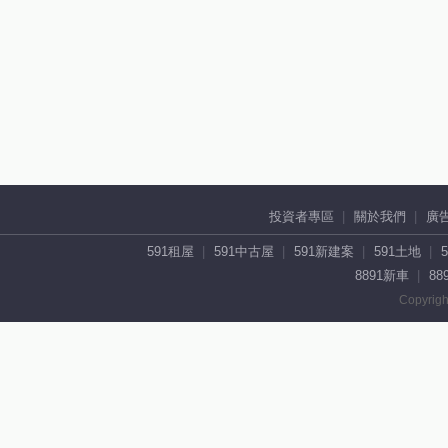
投資者專區
關於我們
廣
591租屋
591中古屋
591新建案
591土地
8891新車
88
Copyrigh