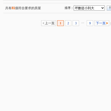
潤隆
麗園道
櫻花大櫻國3
浩瀚MVP
(1)
(1)
(1)
(1)
開價就高達5.7%整棟滿租透套
久樘經貿巴黎
精銳Gar
(1)
(1)
共有
81
個符合要求的房屋
排序：
原櫻崇現櫻花知殷
美好莊園 NO.3 夏卡爾
勝美琚
(1)
(1)
(1)
科博京隱
順天豐華
新中滙
寓上福星
寶輝
(1)
(1)
(1)
(1)
...
上一頁
1
2
3
9
下一頁
幸福森林
太子雲世紀C區
順天謙華
昂峰謙若
(1)
(1)
(1)
惠宇開朗
太子雲世紀B區
昌祐閲灣
達麗大道
(1)
(1)
(1)
(1
勇建光翼
五月天嵐
寶輝園道尊邸
元心璽苑
(1)
(1)
(1)
(1)
頂好文心春之頌
日出登陽
惠宇富山居
廣三大
(1)
(1)
(1)
太子國寶大廈
舜元境朗
富旺天際W ONE
勝麗
(1)
(1)
(1)
森林公園壹號
我家天廈
大毅熊幸福
立功路
(1)
(1)
(1)
(1)
春安三街
后庄路
同榮路
青海路二段
河
(1)
(2)
(1)
(2)
復興北路
寶山東二街
英才路
富強街
福
(2)
(1)
(2)
(3)
河南路四段
昌平路二段
遊園北路
雅環路一段
(1)
(1)
(1)
(
軍福七路
台中路
松竹路二段
龍富十二街
(4)
(1)
(1)
(2)
環中東路四段
南京東路一段
東英十七街
榮華
(1)
(1)
(1)
國泰街
大墩十二街
頭家路
東福路
建功
(1)
(1)
(1)
(1)
忠明路
潭富路二段
一心街
上墩路
敦富
(1)
(1)
(2)
(1)
文昌東七街
西屯路三段
北屯路
敦富一街
(1)
(1)
(1)
(1)
國安一路
旱溪東路二段
青海南街
河北二街
(1)
(1)
(1)
(1)