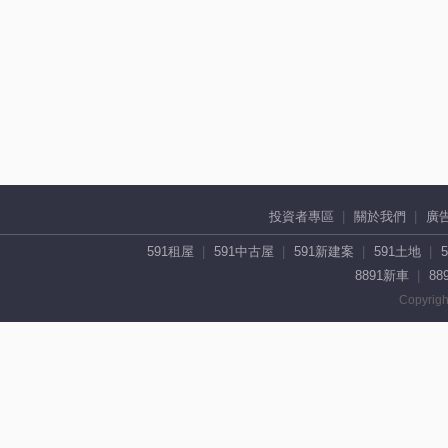
投資者專區
關於我們
廣
591租屋
591中古屋
591新建案
591土地
8891新車
88
Copyrigh