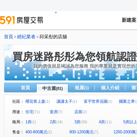
新建案
首頁
經紀業者
邱采彤的店舖
>
>
買房迷路彤彤為您領航認證
我的價值就是竭誠為您服務 我的專業就是實現您的
首頁
租屋
個人介紹
留
中古屋
(1)
(81)
社區：
櫻花青上森
謙謙太子
富宇世界花園
國聚之界
(1)
(1)
(1)
(
達麗晶漾
佳泰大崇德
帝闊大玥
立彩時山
(1)
(1)
(1)
(1)
用途：
住宅
套房
店面
(71)
(7)
(2)
領袖天悅
富強街113號華廈
大松花漾
太子龍
(2)
(2)
(1)
(1
格局：
1房
2房
3房
4房
5房以
(1)
(18)
(39)
(11)
精銳闊
久樘皇家特區
精銳雲
六月微風
(1)
(1)
(1)
(1)
台中市東區台中路129號
惠宇宇山鄰
米蘭雙星
(1)
(2)
(1)
售金：
400-800萬元
800-1200萬元
1200-2000
(2)
(7)