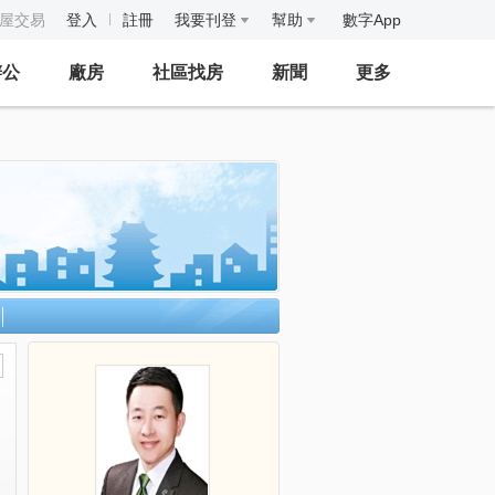
房屋交易
登入
註冊
我要刊登
幫助
數字App
辦公
廠房
社區找房
新聞
更多