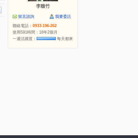
李馥竹
留言諮詢
我要委託
聯絡電話：
0933-196-262
使用591時間：18年2個月
一週活躍度：
每天都來