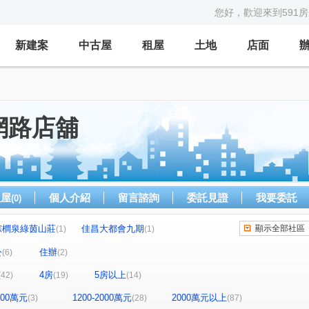
您好，歡迎來到591
新建案
中古屋
租屋
土地
店面
網路店舖
租屋
個人介紹
留言諮詢
委託見證
我要委託
(0)
棕櫚泉綠茵山莊
佳昌大都會九期
顯示全部社區
(1)
(1)
TOP衡陽
中正豪園
三圓羅馬
(1)
(1)
(1)
公
住辦
(6)
(2)
大安money
世運大樓
青田福邸
(2)
(1)
(1)
4房
5房以上
(42)
(19)
(14)
永田町
群樂大廈
儒林天廈大樓
(1)
(1)
(1)
Y大樓
館前雙星
大直紅點
希伯崙山莊
(1)
(1)
(1)
(4)
1200萬元
1200-2000萬元
2000萬元以上
(3)
(28)
(87)