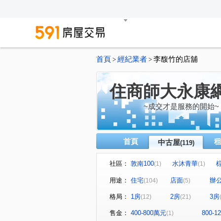
首頁
經紀業者
李馥竹的店舖
>
>
住商師大永康
~成交才是服務的開始~
首頁
中古屋
(119)
社區：
敦南100
水沐青華
(1)
(1)
潤泰遠景21
林肯大廈
(1)
(1)
用途：
住宅
店面
辦
(104)
(5)
Diamond Towers 台北之星
(1)
格局：
1房
2房
3房
(12)
(21)
星雲大樓
仁愛壹邸
(1)
(1)
漢陽麗景名廈
麗池PART
(1)
售金：
400-800萬元
800-
(1)