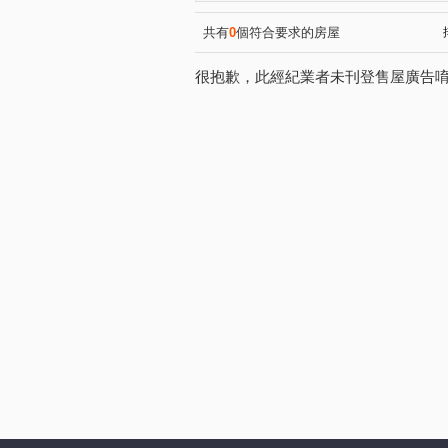
悠秀賞
中正DC大樓
(1)
(1)
海華九福名人
城中京湛
(1)
(2)
共有
0
個符合要求的房屋
嘉磐101
摩登名廈
(1)
(1)
很抱歉，此經紀業者未刊登售屋廣告
旺族名邸
環翠庭A棟
(1)
(1)
臺陽信義大樓
展宜麗水
(1)
(1)
新潤都峰苑一期
萬澤大地
(1)
京站
紐約時上
品陽
(1)
(1)
中正金鑽大廈
禾揚大樓
(1)
(1)
塭底路
成功路
五華
(1)
(1)
汀州路一段
衡陽路
(1)
(1)
羅斯福路三段
安平街
(5)
(1)
和平東路一段
安居街
(3)
(1)
南雅西路二段
忠孝東路四
(1)
興隆路三段
興南路二段
(1)
(1)
福興路
秀朗路三段
(4)
(1)
木柵路二段
泰順街
(1)
(4)
開封街二段
羅斯福路三段
(2)
羅斯福路五段
八德路四段
(1)
辛亥路三段
成功路四段
(1)
(1)