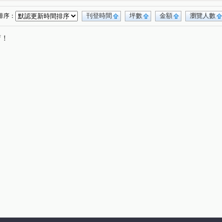
虹廷臻裔
建築年鑑
九龍大廈
(1)
(1)
(1)
保固大樓
上陽門第
萬年青華廈
(1)
(1)
(1)
刊登時間
坪數
金額
瀏覽人數
排序：
知築
歐帝大廈
祥安水岸景觀大廈
(2)
(1)
(1)
唷！
前鋒
台北晶麒
雅盧聯合
(1)
(1)
(1)
西園吉祥
東方大樓
潤泰台北新大陸
(1)
(1)
(1)
碧湖四季
敦南樂高
環遊市晶華館
(1)
(1)
(1)
(1)
大苑
忠孝頂好大廈
羅丹
珍珠細道
(1)
(1)
(1)
(1)
天域
萬美街二段
保儀路
萬芳路
(1)
(1)
(1)
(1)
街
行政街
廈門街
敦化南路二段
(1)
(1)
(1)
(2)
三元街
安興路
忠孝東路三段
寶清街
(2)
(1)
(1)
(2)
信義路二段
昆明街
民生路
富陽街
(2)
(1)
(1)
(1)
新生南路三段
仁愛路一段
雲和街
(1)
(1)
(2)
段
太原路
仁愛路二段
通化街
(1)
(1)
(1)
(4)
和平東路二段
館前東路
植福路
(1)
(1)
(1)
宜安路
南昌路一段
寧波西街
(1)
(2)
(1)
和平東路三段
三民路
忠孝東路五段
(1)
(1)
(1)
羅斯福路二段
中華路二段
(3)
(1)
(1)
南雅南路一段
臥龍街
通安街
(1)
(1)
(1)
(1)
和平東路三段
北新路
新生南路一段
(2)
(2)
(1)