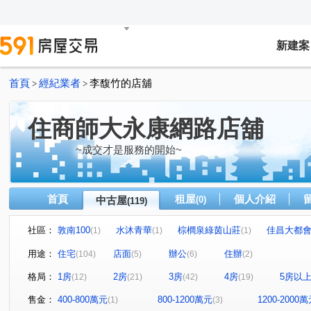
新建案
首頁
經紀業者
李馥竹的店舖
>
>
住商師大永康網路店舖
~成交才是服務的開始~
首頁
租屋
個人介紹
中古屋
(0)
(119)
社區：
敦南100
水沐青華
棕櫚泉綠茵山莊
佳昌大都
(1)
(1)
(1)
潤泰遠景21
林肯大廈
TOP衡陽
中正豪園
(1)
(1)
(1)
(1)
用途：
住宅
店面
辦公
住辦
(104)
(5)
(6)
(2)
Diamond Towers 台北之星
大安money
世運大樓
(1)
(2)
(1)
格局：
1房
2房
3房
4房
5房以
(12)
(21)
(42)
(19)
星雲大樓
仁愛壹邸
永田町
群樂大廈
儒
(1)
(1)
(1)
(1)
漢陽麗景名廈
麗池PARTY大樓
館前雙星
大直
(1)
(1)
(1)
售金：
400-800萬元
800-1200萬元
1200-2000
(1)
(3)