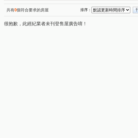
悠秀賞
中正DC大樓
虹廷臻裔
建築年鑑
(1)
(1)
(1)
(1)
海華九福名人
城中京湛
保固大樓
上陽門第
(1)
(2)
(1)
(1)
共有
0
個符合要求的房屋
排序：
嘉磐101
摩登名廈
知築
歐帝大廈
祥安水
(1)
(1)
(2)
(1)
很抱歉，此經紀業者未刊登售屋廣告唷！
旺族名邸
環翠庭A棟
前鋒
台北晶麒
雅盧
(1)
(1)
(1)
(1)
臺陽信義大樓
展宜麗水
西園吉祥
東方大樓
(1)
(1)
(1)
(1)
新潤都峰苑一期
萬澤大地
碧湖四季
敦南樂高
(1)
(1)
(1)
(
京站
紐約時上
品陽大苑
忠孝頂好大廈
(1)
(1)
(1)
(1)
中正金鑽大廈
禾揚大樓
天域
萬美街二段
(1)
(1)
(1)
(1)
塭底路
成功路
五華街
行政街
廈門街
(1)
(1)
(1)
(1)
(1)
汀州路一段
衡陽路
三元街
安興路
忠孝
(1)
(1)
(2)
(1)
羅斯福路三段
安平街
信義路二段
昆明街
(5)
(1)
(2)
(1)
和平東路一段
安居街
新生南路三段
仁愛路一
(3)
(1)
(1)
南雅西路二段
忠孝東路四段
太原路
仁愛路二
(1)
(1)
(1)
興隆路三段
興南路二段
和平東路二段
館前東
(1)
(1)
(1)
福興路
秀朗路三段
宜安路
南昌路一段
(4)
(1)
(1)
(2)
木柵路二段
泰順街
和平東路三段
三民路
(1)
(4)
(1)
(1)
開封街二段
羅斯福路三段
羅斯福路二段
中華
(2)
(3)
(1)
羅斯福路五段
八德路四段
南雅南路一段
臥龍
(1)
(1)
(1)
辛亥路三段
成功路四段
和平東路三段
北新路
(1)
(1)
(2)
(