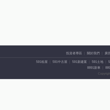
投資者專區
關於我們
廣
591租屋
591中古屋
591新建案
591土地
8891新車
88
Copyrigh