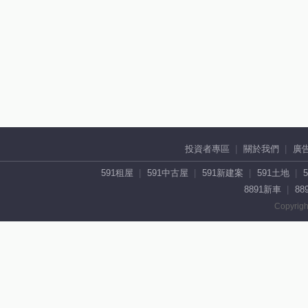
投資者專區
關於我們
廣
591租屋
591中古屋
591新建案
591土地
8891新車
88
Copyrigh