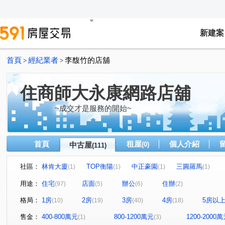
新建案
首頁
經紀業者
李馥竹的店舖
>
>
住商師大永康網路店舖
~成交才是服務的開始~
首頁
租屋
個人介紹
中古屋
(0)
(111)
社區：
林肯大廈
TOP衡陽
中正豪園
三圓羅馬
(1)
(1)
(1)
(1)
Diamond Towers 台北之星
大安money
世運大樓
(1)
(2)
(1)
用途：
住宅
店面
辦公
住辦
(97)
(5)
(6)
(2)
星雲大樓
仁愛壹邸
永田町
群樂大廈
儒
(1)
(1)
(1)
(1)
格局：
1房
2房
3房
4房
5房以
(10)
(19)
(40)
(18)
漢陽麗景名廈
麗池PARTY大樓
館前雙星
大直
(1)
(1)
(1)
悠秀賞
中正DC大樓
虹廷臻裔
建築年鑑
(1)
(1)
(1)
(1)
售金：
400-800萬元
800-1200萬元
1200-2000
(1)
(3)