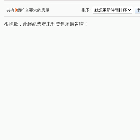
海華九福名人
城中京湛
保固大樓
上陽門第
(1)
(2)
(1)
(1)
嘉磐101
摩登名廈
知築
歐帝大廈
祥安水
(1)
(1)
(2)
(1)
共有
0
個符合要求的房屋
排序：
旺族名邸
環翠庭A棟
前鋒
台北晶麒
雅盧
(1)
(1)
(1)
(1)
很抱歉，此經紀業者未刊登售屋廣告唷！
臺陽信義大樓
展宜麗水
西園吉祥
東方大樓
(1)
(1)
(1)
(1)
新潤都峰苑一期
萬澤大地
碧湖四季
敦南樂高
(1)
(1)
(1)
(
京站
紐約時上
品陽大苑
忠孝頂好大廈
(1)
(1)
(1)
(1)
中正金鑽大廈
禾揚大樓
天域
敦化南路二段
(1)
(1)
(1)
(2)
衡陽路
三元街
安興路
忠孝東路三段
寶
(1)
(2)
(1)
(1)
羅斯福路三段
安平街
信義路二段
昆明街
(5)
(1)
(2)
(1)
和平東路一段
安居街
新生南路三段
仁愛路一
(3)
(1)
(1)
南雅西路二段
忠孝東路四段
太原路
仁愛路二
(1)
(1)
(1)
興隆路三段
興南路二段
和平東路二段
館前東
(1)
(1)
(1)
福興路
秀朗路三段
宜安路
南昌路一段
(4)
(1)
(1)
(2)
木柵路二段
泰順街
和平東路三段
三民路
(1)
(4)
(1)
(1)
開封街二段
羅斯福路三段
羅斯福路二段
中華
(2)
(3)
(1)
羅斯福路五段
八德路四段
南雅南路一段
臥龍
(1)
(1)
(1)
辛亥路三段
成功路四段
和平東路三段
北新路
(1)
(1)
(2)
(
介壽路
大安路一段
敦化南路一段
水源路
(1)
(2)
(1)
(1)
八德路三段
建國路
信義路四段
康定路
(1)
(1)
(1)
(1)