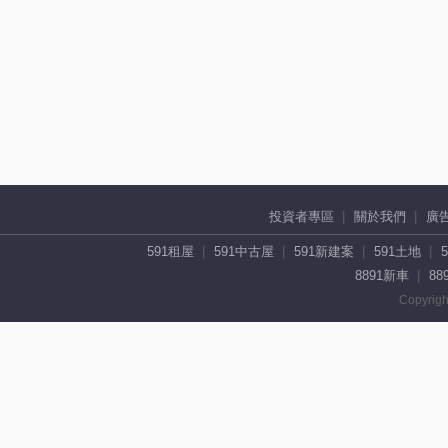
投資者專區
關於我們
廣
591租屋
591中古屋
591新建案
591土地
8891新車
88
Copyrigh