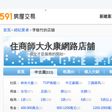
新建案
首頁
經紀業者
李馥竹的店舖
>
>
住商師大永康網路店舖
~成交才是服務的開始~
首頁
租屋
個人介紹
中古屋
(0)
(111)
社區：
林肯大廈
TOP衡陽
中正豪園
三圓羅馬
(1)
(1)
(1)
(1)
Diamond Towers 台北之星
大安money
世運大樓
(1)
(2)
(1)
用途：
住宅
店面
辦公
住辦
(97)
(5)
(6)
(2)
星雲大樓
仁愛壹邸
永田町
群樂大廈
儒
(1)
(1)
(1)
(1)
格局：
1房
2房
3房
4房
5房以
(10)
(19)
(40)
(18)
漢陽麗景名廈
麗池PARTY大樓
館前雙星
大直
(1)
(1)
(1)
悠秀賞
中正DC大樓
虹廷臻裔
建築年鑑
(1)
(1)
(1)
(1)
售金：
400-800萬元
800-1200萬元
1200-2000
(1)
(3)