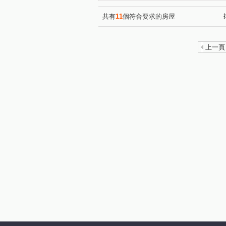
林森四路
北昌二街
(1)
(1)
共有
11
個符合要求的房屋
上一頁