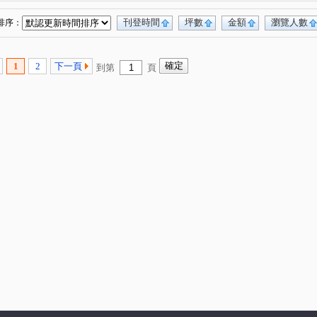
南天街
仕豐南路
大學三十八街
(1)
(1)
(1)
刊登時間
坪數
金額
瀏覽人數
排序：
1
2
下一頁
到第
頁