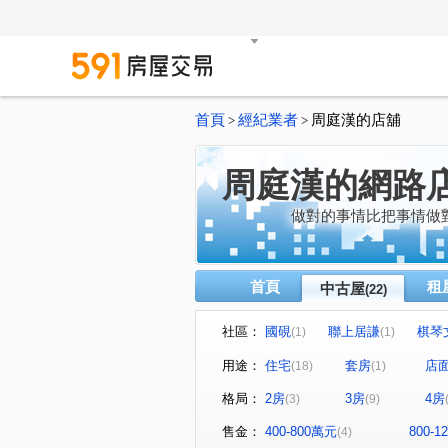
首頁
經紀業者
周庭漢的店舖
>
>
周庭漢的網路
做對的事情比把事情做
首頁
租
中古屋
(22)
社區：
國硯
聯上居謙
棋琴
(1)
(1)
岡山市金座
南港大樓
(1)
(1)
用途：
住宅
套房
店
(18)
(1)
名發晶閣
橋星大樓
(1)
(1)
格局：
2房
3房
4房
(3)
(9)
文川路
重義路
灣裡
(1)
(2)
佛公路
建國一路
中
(1)
(1)
售金：
400-800萬元
800-
(4)