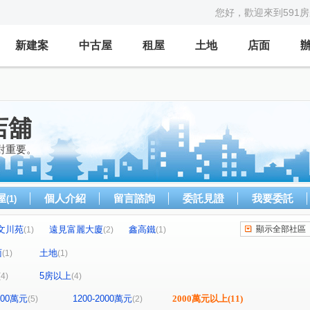
您好，歡迎來到591
新建案
中古屋
租屋
土地
店面
店舖
對重要。
屋
個人介紹
留言諮詢
委託見證
我要委託
(1)
文川苑
遠見富麗大廈
鑫高鐵
顯示全部社區
(1)
(2)
(1)
鼎極大廈
和陸寓邸
文華匯大廈
(1)
(1)
(1)
面
土地
(1)
(1)
冠傑Ui
新田路
松福街
中東街
(1)
(1)
(1)
(1)
5房以上
(4)
(4)
路
重平路
廣州一街
大昌街
(1)
(1)
(1)
(1)
山路
永昌一街
美術南一街
和平二路
(1)
(1)
(1)
(1)
1200萬元
1200-2000萬元
2000萬元以上
(11)
(5)
(2)