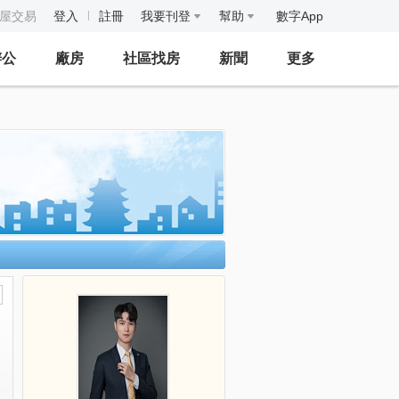
房屋交易
登入
註冊
我要刊登
幫助
數字App
辦公
廠房
社區找房
新聞
更多