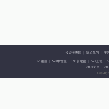
投資者專區
關於我們
廣
591租屋
591中古屋
591新建案
591土地
8891新車
88
Copyrigh