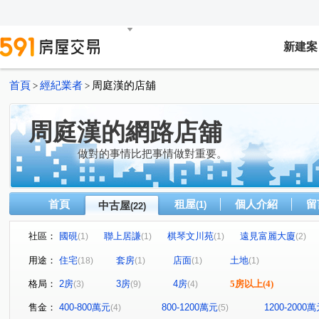
新建案
首頁
經紀業者
周庭漢的店舖
>
>
周庭漢的網路店舖
做對的事情比把事情做對重要。
首頁
租屋
個人介紹
留
中古屋
(1)
(22)
社區：
國硯
聯上居謙
棋琴文川苑
遠見富麗大廈
(1)
(1)
(1)
(2)
岡山市金座
南港大樓
鼎極大廈
和陸寓邸
(1)
(1)
(1)
(1)
用途：
住宅
套房
店面
土地
(18)
(1)
(1)
(1)
名發晶閣
橋星大樓
冠傑Ui
新田路
松福
(1)
(1)
(1)
(1)
格局：
2房
3房
4房
5房以上
(4)
(3)
(9)
(4)
文川路
重義路
灣裡路
重平路
廣州一街
(1)
(2)
(1)
(1)
(
佛公路
建國一路
中山路
永昌一街
美術
(1)
(1)
(1)
(1)
售金：
400-800萬元
800-1200萬元
1200-2000
(4)
(5)