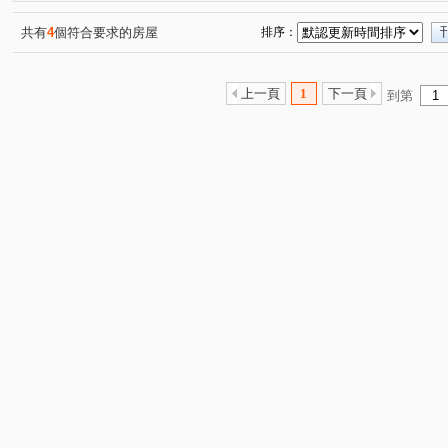
林森四路
北昌二街
南天街
仕豐南路
大
(1)
(1)
(1)
(1)
共有
4
個符合要求的房屋
排序：
上一頁
1
下一頁
到第