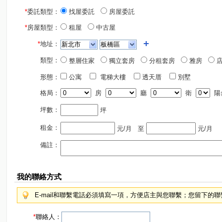
*
委託類型：
找屋委託
房屋委託
*
房屋類型：
租屋
中古屋
*
地址：
類型：
整層住家
獨立套房
分租套房
雅房
店
形態：
公寓
電梯大樓
透天厝
別墅
格局：
房
廳
衛
陽
坪數：
坪
租金：
元/月
至
元/月
備註：
我的聯絡方式
E-mail和聯繫電話必須填寫一項，方便店主與您聯繫；您留下的
*
聯絡人：