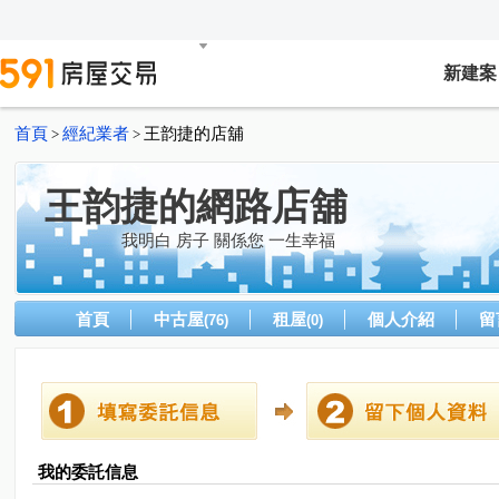
新建案
首頁
經紀業者
王韵捷的店舖
>
>
王韵捷的網路店舖
我明白 房子 關係您 一生幸福
首頁
中古屋
租屋
個人介紹
留
(76)
(0)
我的委託信息