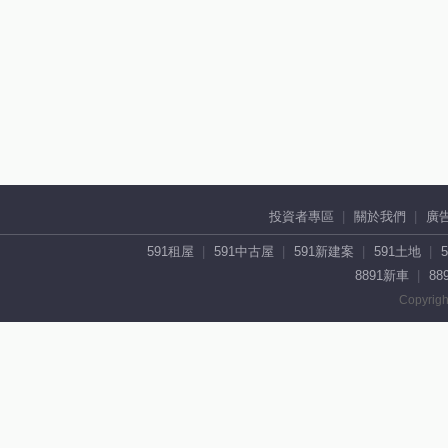
投資者專區
關於我們
廣
591租屋
591中古屋
591新建案
591土地
8891新車
88
Copyrigh