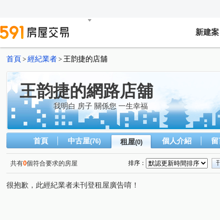
新建案
首頁
經紀業者
王韵捷的店舖
>
>
王韵捷的網路店舖
我明白 房子 關係您 一生幸福
首頁
中古屋
個人介紹
留
(76)
租屋
(0)
共有
0
個符合要求的房屋
排序：
很抱歉，此經紀業者未刊登租屋廣告唷！