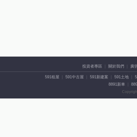
投資者專區
關於我們
廣
591租屋
591中古屋
591新建案
591土地
8891新車
88
Copyrigh