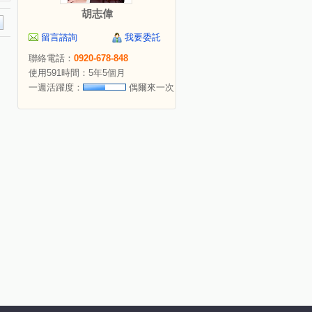
胡志偉
留言諮詢
我要委託
聯絡電話：
0920-678-848
使用591時間：5年5個月
一週活躍度：
偶爾來一次