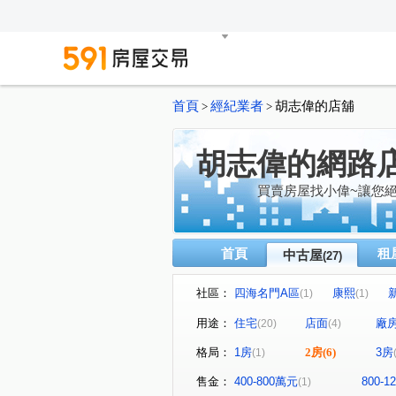
首頁
經紀業者
胡志偉的店舖
>
>
胡志偉的網路
買賣房屋找小偉~讓您
首頁
租
中古屋
(27)
社區：
四海名門A區
康熙
(1)
(1)
芊翠
創活新天地-悠樂市
(1)
(1
用途：
住宅
店面
廠
(20)
(4)
向陽山莊
中華新城(乙)
(1)
(1)
格局：
1房
2房
(6)
3房
(1)
水晶綠苑
綠寶石大廈
(1)
(1)
莊園街
清水路
青福
(2)
(1)
售金：
400-800萬元
800-
(1)