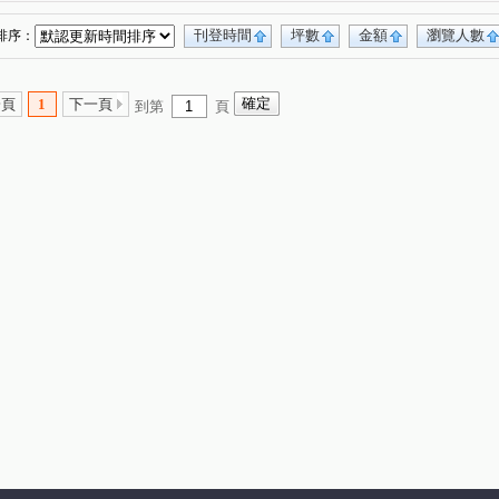
路
國慶路
南天母路
中華路二段
(1)
(1)
(1)
(1)
路
裕民路
(1)
(1)
刊登時間
坪數
金額
瀏覽人數
排序：
一頁
1
下一頁
到第
頁