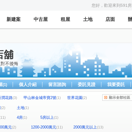
您好，歡迎來到591
新建案
中古屋
租屋
土地
店面
店舖
絕對不後悔
屋
個人介紹
留言諮詢
委託見證
我要委託
(1)
新潤花路
甲山林金城帝寶2號
世界花園
顯示全部社區
(3)
(1)
(2)
國美德杰美德市
三星抱喜
四季平安
)
(1)
(1)
(1)
房
土地
(2)
(1)
紐約艾美
宏璟青雲
四季平安
(1)
(1)
(1)
4房
5房以上
(11)
(1)
(1)
青雲路
東明街
金信街
中央路三段
(3)
(2)
(3)
(1)
街
忠承路
員福街
青隆街
(1)
(1)
(1)
(1)
1200萬元
1200-2000萬元
2000萬元以上
(2)
(11)
(13)