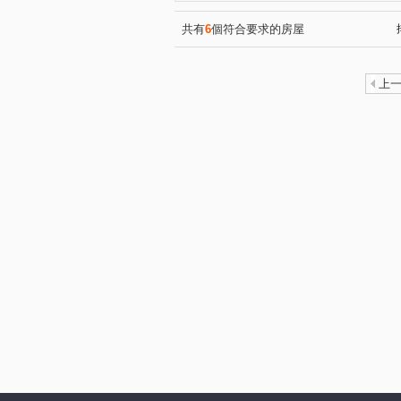
延吉街
廣權路
中山
(1)
(1)
青和街
新洲路
樹新
(1)
(1)
共有
6
個符合要求的房屋
上