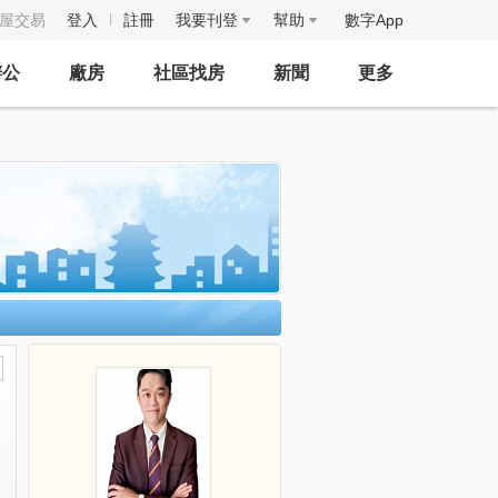
房屋交易
登入
註冊
我要刊登
幫助
數字App
辦公
廠房
社區找房
新聞
更多