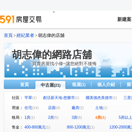
新建案
首頁
經紀業者
胡志偉的店舖
>
>
胡志偉的網路店舖
買賣房屋找小偉~讓您絕對不後悔
首頁
租屋
個人介紹
留
中古屋
(1)
(21)
社區：
芊翠
創活新天地-悠樂市
國美德杰美德市
三星
(1)
(1)
(1)
新潤花路
向陽山莊
中華新城(乙)
紐約艾美
(1)
(1)
(1)
(1)
用途：
住宅
店面
廠房
土地
(14)
(4)
(2)
(1)
四季平安
水晶綠苑
世界花園
綠寶石大廈
(1)
(1)
(1)
(1)
格局：
1房
2房
3房
4房
(1)
5房以
(1)
(5)
(6)
忠承路
員福街
青隆街
延吉街
廣權路
(1)
(1)
(1)
(1)
(1)
國慶路
金信街
南天母路
中華路二段
青
(1)
(1)
(1)
(1)
售金：
400-800萬元
800-1200萬元
1200-2000
(1)
(1)