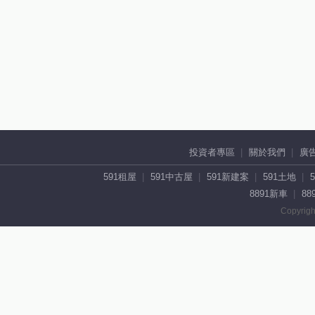
投資者專區
關於我們
廣
591租屋
591中古屋
591新建案
591土地
8891新車
88
Copyrigh