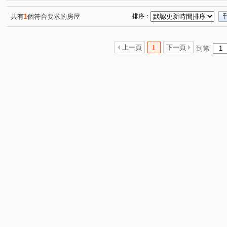
東明街
莊園街
新洲路
樹新路
裕民路
(1)
(1)
(1)
(1)
(1)
共有
1
個符合要求的房屋
排序：
上一頁
1
下一頁
到第