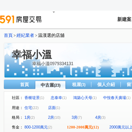
新建案
首頁
經紀業者
温漢選的店舖
>
>
幸福小溫
幸福小溫0979334131
首頁
租屋
個人介紹
留
中古屋
(3)
(23)
社區：
香榭堤景
忠泰幸
鴻築心天母
中悅春天廣場
(1)
(1)
(1)
(1)
君邑富疆
美力城邦新美館
璟都米蘭
百川水硯
(1)
(1)
(1)
(
用途：
住宅
店面
(22)
(1)
雙璽
益展城心
川弘INSIGHT
嘉璟一品硯
(1)
(1)
(1)
(1)
格局：
1房
2房
3房
4房
(2)
(10)
(7)
(3)
日昇大道
京澄園朗
大和富居
善美館
中
(1)
(1)
(2)
(1)
經國二路
大興路
經國路
有恆路
文中東
(1)
(1)
(1)
(1)
售金：
800-1200萬元
1200-2000萬元
(12)
2000萬元以
(2)