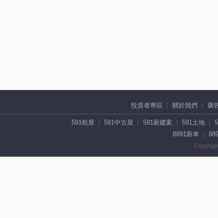
投資者專區
關於我們
廣
591租屋
591中古屋
591新建案
591土地
8891新車
88
Copyrigh