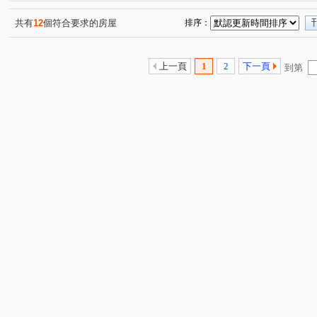
樹仁三街
吉安街
中央街
文中三路
中埔
(1)
(1)
(1)
(3)
興林路
溫州一路
幸福路
寶慶路
中華路
(1)
(1)
(1)
(1)
共有
12
個符合要求的房屋
排序：
中正路
(1)
上一頁
1
2
下一頁
到第