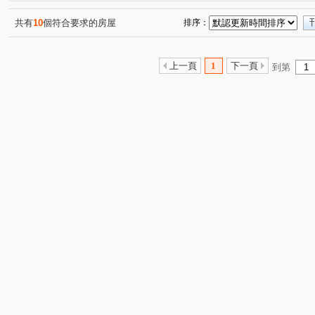
樹仁三街
吉安街
中央街
文中三路
中埔
(1)
(1)
(1)
(3)
興林路
溫州一路
幸福路
寶慶路
中華路
(1)
(1)
(1)
(1)
共有
10
個符合要求的房屋
排序：
中正路
(1)
上一頁
1
下一頁
到第