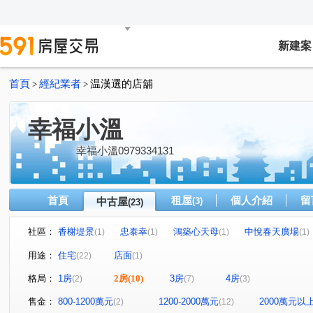
新建案
首頁
經紀業者
温漢選的店舖
>
>
幸福小溫
幸福小溫0979334131
首頁
租屋
個人介紹
留
中古屋
(3)
(23)
社區：
香榭堤景
忠泰幸
鴻築心天母
中悅春天廣場
(1)
(1)
(1)
(1)
君邑富疆
美力城邦新美館
璟都米蘭
百川水硯
(1)
(1)
(1)
(
用途：
住宅
店面
(22)
(1)
雙璽
益展城心
川弘INSIGHT
嘉璟一品硯
(1)
(1)
(1)
(1)
格局：
1房
2房
(10)
3房
4房
(2)
(7)
(3)
日昇大道
京澄園朗
大和富居
善美館
中
(1)
(1)
(2)
(1)
經國二路
大興路
經國路
有恆路
文中東
(1)
(1)
(1)
(1)
售金：
800-1200萬元
1200-2000萬元
2000萬元以
(2)
(12)