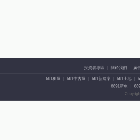
投資者專區
關於我們
廣
591租屋
591中古屋
591新建案
591土地
8891新車
88
Copyrigh