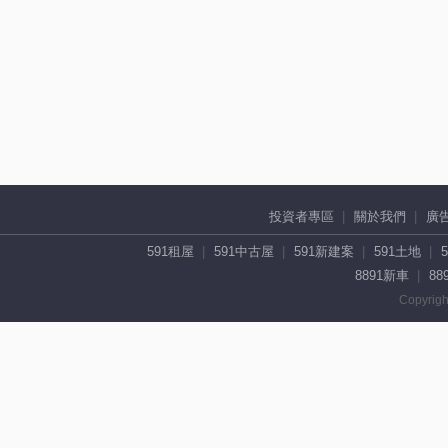
投資者專區
關於我們
廣
591租屋
591中古屋
591新建案
591土地
8891新車
88
Copyrigh