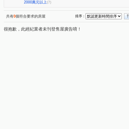
昭揚天賦
銘傳學苑
冠倫大國
興中街
永
(1)
(1)
(1)
(1)
2000萬元以上
(7)
龍昌路
環北路
龍和二街
龍城新村
成章
(1)
(1)
(1)
(1)
建國路
鳳吉一街
國信街
長春五路
領航
(1)
(1)
(1)
(1)
共有
0
個符合要求的房屋
排序：
向上路七段
永安路
華隆街
賦梅路
民享
(1)
(1)
(1)
(1)
很抱歉，此經紀業者未刊登售屋廣告唷！
永信路
民族路
元化路
龍岡路三段
和平
(1)
(1)
(1)
(1)
金橋路育仁段
正義路
民光東路
復興路
(1)
(1)
(1)
(1)
市中一路
金山街
大興路
龍城一街
陸光
(1)
(1)
(1)
(1)
富國路
春日路
明德路
大有路
(1)
(1)
(1)
(1)