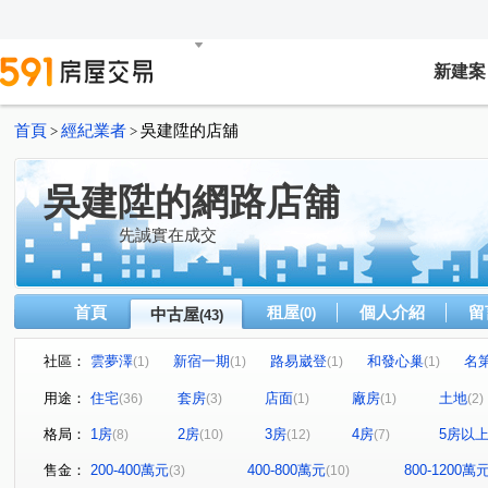
新建案
首頁
經紀業者
吳建陞的店舖
>
>
吳建陞的網路店舖
先誠實在成交
首頁
租屋
個人介紹
留
中古屋
(0)
(43)
社區：
雲夢澤
新宿一期
路易崴登
和發心巢
名
(1)
(1)
(1)
(1)
建國學苑
新潤幸福莊園
夢公園
愛上杜拜
(1)
(1)
(1)
(1)
用途：
住宅
套房
店面
廠房
土地
(36)
(3)
(1)
(1)
(2)
麗緻凱薩
宜誠馥悅
天麒宏竹
金時代
龍
(1)
(1)
(1)
(1)
格局：
1房
2房
3房
4房
5房以
(8)
(10)
(12)
(7)
小富翁大學城
樂購市
歐悅NO.7
臻愛加州
(1)
(1)
(1)
(1)
天河大樓
鴻築新巴黎
新捷市
陸光五村EFG區
(1)
(1)
(1)
(
售金：
200-400萬元
400-800萬元
800-1200萬
(3)
(10)