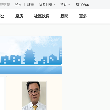
房屋交易
登入
註冊
我要刊登
幫助
數字App
辦公
廠房
社區找房
新聞
更多