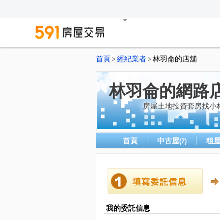
首頁
經紀業者
林羽侖的店舖
>
>
林羽侖的網路
房屋土地投資套房找小
首頁
中古屋
租
(7)
我的委託信息