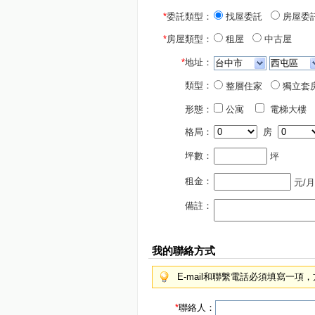
*
委託類型：
找屋委託
房屋委
*
房屋類型：
租屋
中古屋
*
地址：
類型：
整層住家
獨立套
形態：
公寓
電梯大樓
格局：
房
坪數：
坪
租金：
元/月
備註：
我的聯絡方式
E-mail和聯繫電話必須填寫一
*
聯絡人：