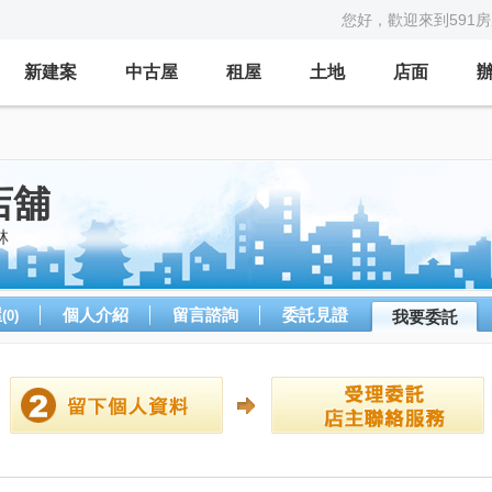
您好，歡迎來到591
新建案
中古屋
租屋
土地
店面
店舖
林
屋
個人介紹
留言諮詢
委託見證
(0)
我要委託