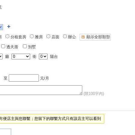
託
房
分租套房
雅房
店面
辦公
顯示全部類型
透天厝
別墅
廳
衛
陽台
至
元/月
(限100字內)
項，方便店主與您聯繫；您留下的聯繫方式只有該店主可以看到