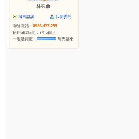
林羽侖
留言諮詢
我要委託
聯絡電話：
0926-437-259
使用591時間：7年5個月
一週活躍度：
每天都來