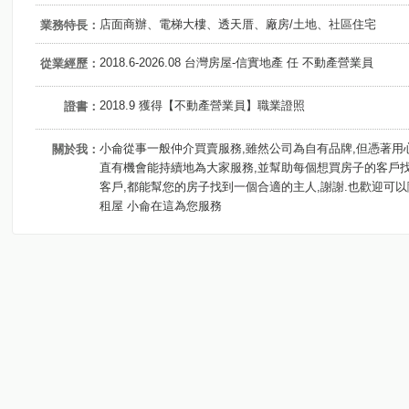
店面商辦、電梯大樓、透天厝、廠房/土地、社區住宅
業務特長：
2018.6-2026.08 台灣房屋-信實地產 任 不動產營業員
從業經歷：
2018.9 獲得【不動產營業員】職業證照
證書：
小侖從事一般仲介買賣服務,雖然公司為自有品牌,但憑著
關於我：
直有機會能持續地為大家服務,並幫助每個想買房子的客戶
客戶,都能幫您的房子找到一個合適的主人,謝謝.也歡迎可
租屋 小侖在這為您服務