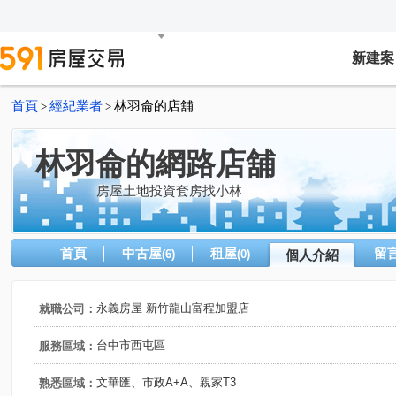
新建案
首頁
經紀業者
林羽侖的店舖
>
>
林羽侖的網路店舖
房屋土地投資套房找小林
首頁
中古屋
租屋
留
(6)
(0)
個人介紹
永義房屋 新竹龍山富程加盟店
就職公司：
台中市西屯區
服務區域：
文華匯、市政A+A、親家T3
熟悉區域：