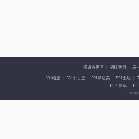
投資者專區
關於我們
廣
591租屋
591中古屋
591新建案
591土地
8891新車
88
Copyrigh