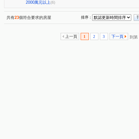
僑家大院
威鎮八方
森美學
台北雪梨灣
(1)
(1)
(1)
(1)
2000萬元以上
(6)
武聖街
源遠路
樂一路
建成路
麥金路
(1)
(2)
(1)
(1)
(7)
武嶺街
碇內街
中正路
復興路
新豐街
(1)
(4)
(1)
(2)
(8)
共有
23
個符合要求的房屋
排序：
培德路
東光路
東明路
觀海街
樂利二街
(1)
(1)
(1)
(5)
(
中正路
深澳坑路
調和街
正信路
深美街
(2)
(2)
(1)
(1)
(
上一頁
1
2
3
下一頁
到第
武聖街
(1)