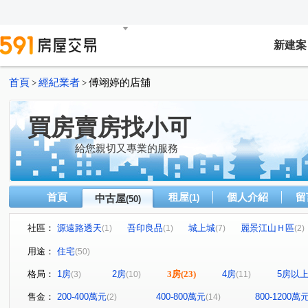
新建案
首頁
經紀業者
傅翊婷的店舖
>
>
買房賣房找小可
給您親切又專業的服務
首頁
租屋
個人介紹
留
中古屋
(1)
(50)
社區：
源遠路透天
吾印良品
城上城
麗景江山Ｈ區
(1)
(1)
(7)
(2)
好吉市
中正路59-1號華廈
台北大鎮
新橫濱-星
(2)
(1)
(1)
用途：
住宅
(50)
微笑台北
培德路電梯華廈
海洋大學世界
巴賽
(2)
(1)
(2)
格局：
1房
2房
3房
(23)
4房
5房以
(3)
(10)
(11)
東明路77巷55號華廈
新豐街
山海觀
御花園
(1)
(1)
(5)
(1)
海豔
碧海擎天
萬國大廈
暖暖達麗
大香
(1)
(1)
(1)
(1)
售金：
200-400萬元
400-800萬元
800-1200萬
(2)
(14)