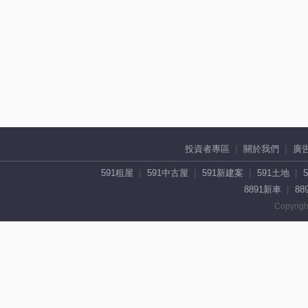
投資者專區
關於我們
廣
591租屋
591中古屋
591新建案
591土地
8891新車
88
Copyrigh