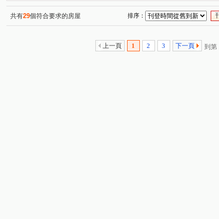
春安路
軍福十八路
大墩四街
敦富五街
(1)
(2)
(1)
(1)
館前路
南興北二路
四平路
市政北七路
(2)
(1)
(1)
(1)
共有
29
個符合要求的房屋
排序：
大墩一街
敦和路
永春東七路
埔東街
天
(1)
(1)
(1)
(1)
新興路一段
頭家路
詔安街
仁平街
軍功
(1)
(1)
(1)
(1)
上一頁
1
2
3
下一頁
到第