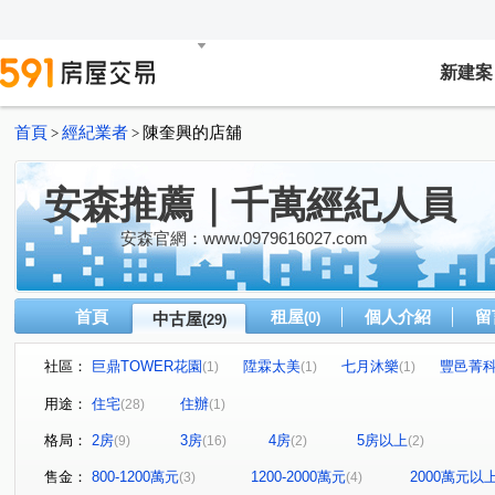
新建案
首頁
經紀業者
陳奎興的店舖
>
>
安森推薦｜千萬經紀人員
安森官網：www.0979616027.com
首頁
租屋
個人介紹
留
中古屋
(0)
(29)
社區：
巨鼎TOWER花園
陞霖太美
七月沐樂
豐邑菁
(1)
(1)
(1)
惠宇一清庭
惠宇朗庭
理仁柏舍
勤美之森
(1)
(2)
(2)
(2)
用途：
住宅
住辦
(28)
(1)
舜元知了
由鉅大謙
惠宇一森青
惠宇敦悅
(1)
(1)
(1)
(1)
格局：
2房
3房
4房
5房以上
(9)
(16)
(2)
(2)
豐邑大境豐藝
寶輝THE SPRINGS
合新城峰
(1)
(1)
(1)
惠宇碧柳
惠宇MYPARK
學田路
環中東路三段
(1)
(1)
(1)
售金：
800-1200萬元
1200-2000萬元
2000萬元以
(3)
(4)