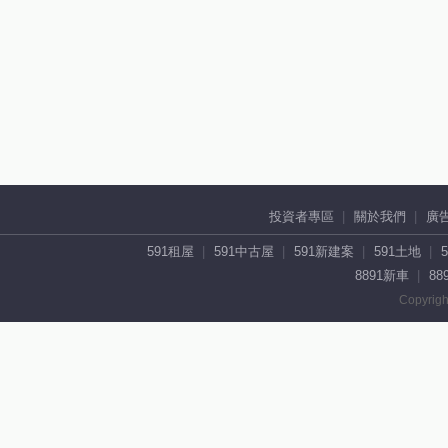
投資者專區
關於我們
廣
591租屋
591中古屋
591新建案
591土地
8891新車
88
Copyrigh