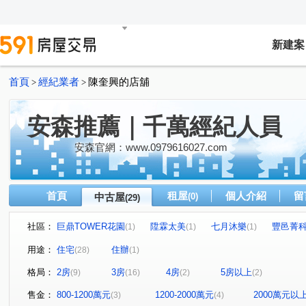
新建案
首頁
經紀業者
陳奎興的店舖
>
>
安森推薦｜千萬經紀人員
安森官網：www.0979616027.com
首頁
租屋
個人介紹
留
中古屋
(0)
(29)
社區：
巨鼎TOWER花園
陞霖太美
七月沐樂
豐邑菁
(1)
(1)
(1)
惠宇一清庭
惠宇朗庭
理仁柏舍
勤美之森
(1)
(2)
(2)
(2)
用途：
住宅
住辦
(28)
(1)
舜元知了
由鉅大謙
惠宇一森青
惠宇敦悅
(1)
(1)
(1)
(1)
格局：
2房
3房
4房
5房以上
(9)
(16)
(2)
(2)
豐邑大境豐藝
寶輝THE SPRINGS
合新城峰
(1)
(1)
(1)
漢宇琢森
惠宇MYPARK
學田路
環中東路三段
(1)
(1)
(1)
售金：
800-1200萬元
1200-2000萬元
2000萬元以
(3)
(4)