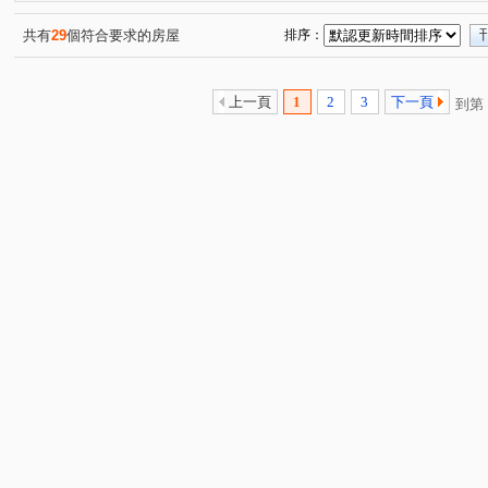
春安路
軍福十八路
大墩四街
敦富五街
(1)
(2)
(1)
(1)
館前路
南興北二路
四平路
市政北七路
(2)
(1)
(1)
(1)
共有
29
個符合要求的房屋
排序：
大墩一街
敦和路
永春東七路
埔東街
天
(1)
(1)
(1)
(1)
新興路一段
頭家路
南興一路
仁平街
軍
(1)
(1)
(1)
(1)
上一頁
1
2
3
下一頁
到第