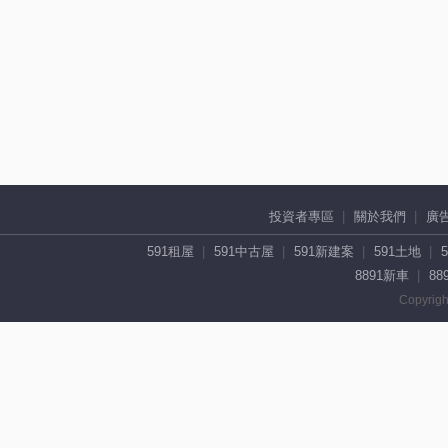
投資者專區
關於我們
廣
591租屋
591中古屋
591新建案
591土地
8891新車
88
Copyrigh