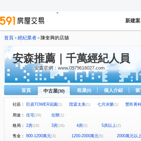
新建案
首頁
經紀業者
陳奎興的店舖
>
>
安森推薦｜千萬經紀人員
安森官網：www.0979616027.com
首頁
租屋
個人介紹
留
中古屋
(0)
(30)
社區：
巨鼎TOWER花園
陞霖太美
七月沐樂
豐邑菁
(1)
(1)
(1)
惠宇一清庭
惠宇朗庭
理仁柏舍
勤美之森
(1)
(2)
(2)
(2)
用途：
住宅
住辦
(29)
(1)
舜元知了
由鉅大謙
惠宇一森青
惠宇敦悅
(1)
(1)
(1)
(1)
格局：
2房
3房
4房
5房以上
(10)
(16)
(2)
(2)
豐邑大境豐藝
寶輝THE SPRINGS
合新城峰
(1)
(1)
(1)
櫻花知築
惠宇碧柳
惠宇MYPARK
學田路
(1)
(1)
(1)
(1)
售金：
800-1200萬元
1200-2000萬元
2000萬元以
(3)
(5)