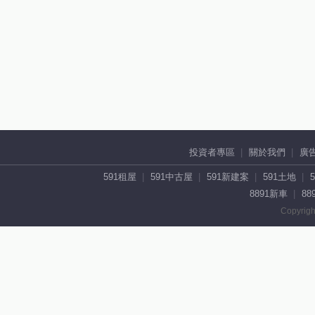
投資者專區
關於我們
廣
591租屋
591中古屋
591新建案
591土地
8891新車
88
Copyrigh