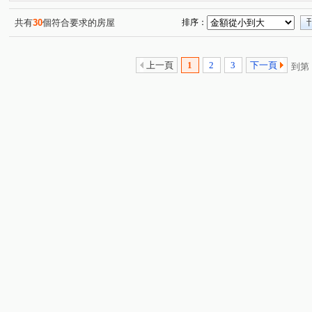
景賢路
春安路
軍福十八路
大墩四街
敦
(1)
(1)
(2)
(1)
惠中路
館前路
南興北二路
四平路
市政
(2)
(2)
(1)
(1)
共有
30
個符合要求的房屋
排序：
大墩一街
敦和路
永春東七路
埔東街
精
(1)
(1)
(1)
(1)
新興路一段
頭家路
詔安街
仁平街
軍功
(1)
(1)
(1)
(1)
上一頁
1
2
3
下一頁
到第