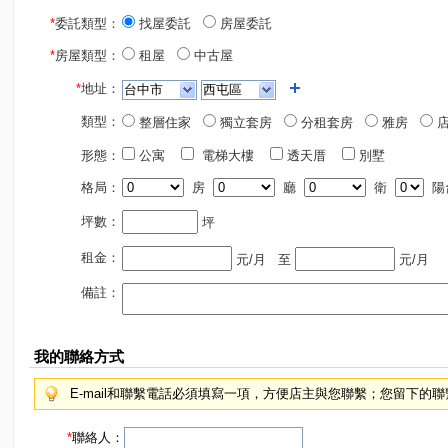
*
委託類型：
找屋委託
房屋委託
*
房屋類型：
租屋
中古屋
*
地址：
類型：
整層住家
獨立套房
分租套房
雅房
店
形態：
公寓
電梯大樓
透天厝
別墅
格局：
房
廳
衛
陽
坪數：
坪
租金：
元/月
至
元/月
備註：
我的聯絡方式
E-mail和聯繫電話必須填寫一項，方便店主與您聯繫；您留下的
*
聯絡人：