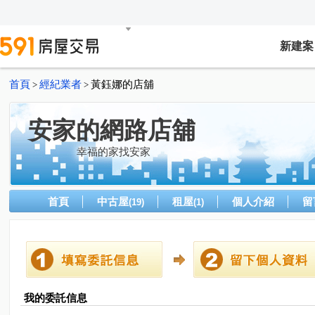
新建案
首頁
經紀業者
黃鈺娜的店舖
>
>
安家的網路店舖
幸福的家找安家
首頁
中古屋
租屋
個人介紹
留
(19)
(1)
我的委託信息