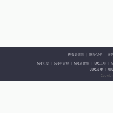
投資者專區
關於我們
廣
591租屋
591中古屋
591新建案
591土地
8891新車
88
Copyrigh