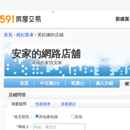
新建案
首頁
經紀業者
黃鈺娜的店舖
>
>
安家的網路店舖
幸福的家找安家
首頁
中古屋
租屋
個人介紹
(19)
(1)
留
店鋪問答
我要提問
找屋需求
房屋委託
*
留言類型：
房地產知識
其他
*
聯絡人：