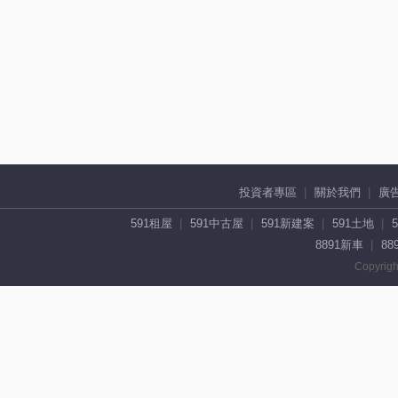
投資者專區
關於我們
廣
591租屋
591中古屋
591新建案
591土地
8891新車
88
Copyrigh