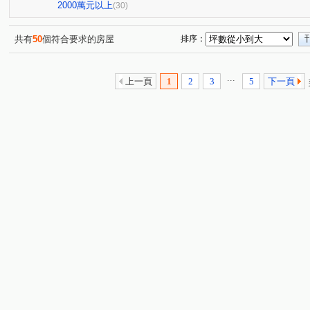
向陽門第
和風集
上碧潭
雄霸雙星
別墅
(1)
(1)
(1)
(1)
2000萬元以上
(30)
景福街
明德路
忠孝東路五段
檳榔路
央
(1)
(1)
(1)
(1)
中正路
辛亥路四段
板南路
政大二街
仁
(4)
(1)
(1)
(1)
共有
50
個符合要求的房屋
排序：
秀朗路三段
新和街
建國路
孝六街
新店
(1)
(1)
(1)
(1)
寶慶街
健康路
保健路
延平南路
民族路
(1)
(1)
(1)
(1)
(
...
上一頁
1
2
3
5
下一頁
十四張路
中興路三段
竹林路
斯馨路
安
(2)
(1)
(1)
(1)
復興路
百忍街
木柵路一段
永平街
民樂
(1)
(1)
(1)
(1)
三民路
福興路
合作路
安和路二段
興隆
(1)
(1)
(1)
(1)