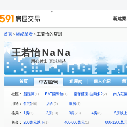
新建案
首頁
經紀業者
王若怡的店舖
>
>
王若怡ＮaＮa
用心付出 真誠相待
首頁
租屋
個人介紹
留
中古屋
(0)
(50)
社區：
新陛潭
EAT國際館
樂菲莊園-波爾多2
南方莊
(1)
(1)
(2)
夏木漱石行雲區
仁愛壹邸
青山郡大樓
尼斯公
(1)
(1)
(1)
用途：
住宅
店面
廠房
(46)
(2)
(1)
合陽天擎
映水堂
誠一
新美齊硯
雙捷WI
(1)
(1)
(1)
(1)
格局：
1房
2房
3房
4房
5房以
(2)
(13)
(23)
(8)
青泉岡
鳳翔
滿意家
天闊
台北公館
(1)
(1)
(1)
(1)
(1)
薪世界A區
禾禾好好
經典歐洲
湯泉首席
(1)
(1)
(1)
(1)
售金：
200萬元以下
400-800萬元
800-1200萬
(1)
(1)