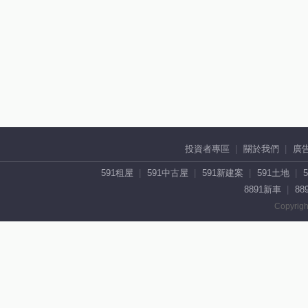
投資者專區
關於我們
廣
591租屋
591中古屋
591新建案
591土地
8891新車
88
Copyrigh