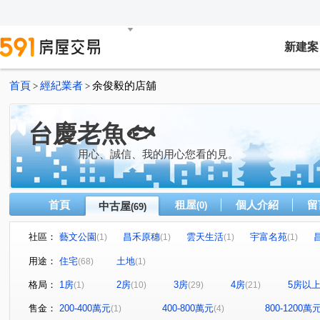
新建案
首頁
經紀業者
余俊毅的店舖
>
>
台慶老魚🐟
用心、誠信、我的用心您看的見。
首頁
租屋
個人介紹
留
中古屋
(0)
(69)
社區：
藝文公園
昌禾原穗
雲天生活
宇富名苑
(1)
(1)
(1)
(1)
好榜漾
薇多利亞5
雲自在
宜誠日好
東淯
(1)
(3)
(1)
(1)
用途：
住宅
土地
(68)
(1)
昌隆廣場-好漾
飛翔驛II
隆德天下
煙波儷舍大
(2)
(1)
(1)
格局：
1房
2房
3房
4房
5房以
(1)
(10)
(29)
(21)
擊壤歌
涵仰二期
悅捷市
昌隆廣場-上禾旺
(1)
(1)
(1)
(2)
臻藏NO.7
銅鑼馥築
勝旺 好旺
長安陶居
(1)
(1)
(2)
(1)
售金：
200-400萬元
400-800萬元
800-1200萬
(1)
(4)