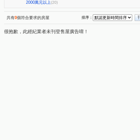
頭份101
兆德旭日
蒔序
築南大苑
上旺
(1)
(1)
(1)
(2)
(1
2000萬元以上
(20)
陽明山莊
日頭花
花漾峇里島二期
東淯凰御
(1)
(1)
(1)
(1)
御見哲里二
大方
築尚
橙院NO.3
昌禾楷
(1)
(1)
(1)
(2)
共有
0
個符合要求的房屋
排序：
公北三路
大埔七街
花園東路
新興街
富
(1)
(1)
(1)
(2)
很抱歉，此經紀業者未刊登售屋廣告唷！
佳北二街
永忠街
中正二路
科專七路
科
(1)
(3)
(1)
(3)
興隆
富強一街
育才路
中正路
中華路
(1)
(2)
(1)
(2)
(2)
柴橋路
信東路二段
店仔
翠亨路
福興路
(1)
(1)
(1)
(1)
(
維新路
昌隆一街
中興路
龍山路二段
守
(1)
(4)
(1)
(1)
雙峰路
銀河路
自強路
大埔二街
大埔一
(1)
(1)
(1)
(1)
富強三街
科專五路
府前路
仁愛路
中央
(1)
(1)
(1)
(1)
環市路三段
東興路
國昌街
文化街
蘆竹
(1)
(1)
(1)
(1)
光德路
公館里公館仔
和仁街
五谷
功明
(1)
(1)
(1)
(1)