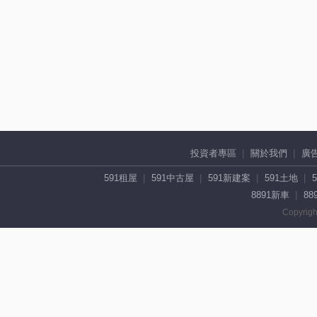
投資者專區
關於我們
廣
591租屋
591中古屋
591新建案
591土地
8891新車
88
Copyrigh