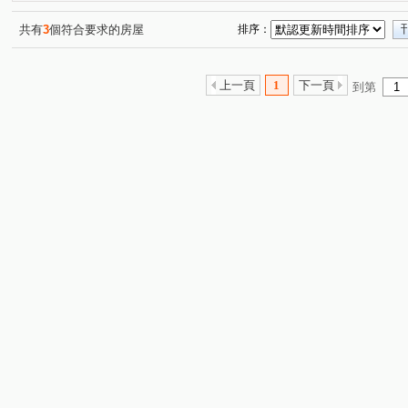
京懋会
合展悦禾
大新一街
義勇街
中正
(1)
(1)
(1)
(1)
長壽路
文中東路
中埔一街
南平路
民富
(1)
(1)
(1)
(1)
共有
3
個符合要求的房屋
排序：
南竹路二段
奉化路
興華路
和義二街
領
(1)
(1)
(1)
(1)
五福二街
正光路
愛八街
國豐五街
大有
(1)
(1)
(1)
(1)
上一頁
1
下一頁
到第
富國路
宏昌十街
明新八街
孝二街
興二
(1)
(1)
(1)
(1)
中山路
同安街
新埔六街
莊一街
和平路
(1)
(1)
(1)
(1)
(
慈文路
(1)