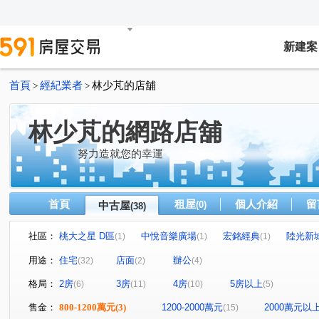
新建案
首頁
經紀業者
林少芃的店舖
>
>
林少芃的網路店舖
努力造就您的幸運
首頁
租屋
個人介紹
留
中古屋
(0)
(38)
社區：
桃大之星 D區
中悅音樂廣場
宏銘經典
陸光新
(1)
(1)
(1)
虹庭將相琚
首璽
博市大廈
合康檜邑
大
(1)
(1)
(1)
(1)
用途：
住宅
店面
辦公
(32)
(2)
(4)
麗寶經典
羅浮宮廷
興華路
百川十方
中悦
(1)
(1)
(1)
(1)
格局：
2房
3房
4房
5房以上
(6)
(11)
(10)
(5)
昭揚CBD經貿中心
愛八街
榮耀之光
台北東京
(1)
(1)
(1)
(
GOLF
昌昕明新首席2
國王之森
中悅環球企業
(1)
(1)
(1)
售金：
800-1200萬元
(3)
1200-2000萬元
2000萬元以
(15)