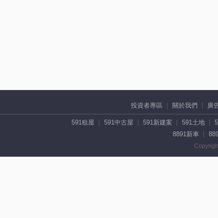
投資者專區
關於我們
廣
591租屋
591中古屋
591新建案
591土地
8891新車
88
Copyrigh