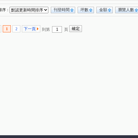
富二街
日光路
南竹路二段
(1)
(1)
(1)
興華路
三民路三段
領航南路三段
(1)
(1)
(1)
刊登時間
坪數
金額
瀏覽人數
排序：
八街
國豐五街
大有路
莊泰路
(1)
(1)
(1)
(1)
新八街
孝二街
興二街
春日路
(1)
(1)
(1)
(1)
1
2
下一頁
到第
頁
六街
莊一街
中正路
和平路
(1)
(1)
(1)
(1)
二街
安慶街
國際路二段
經國路
(1)
(1)
(1)
(1)