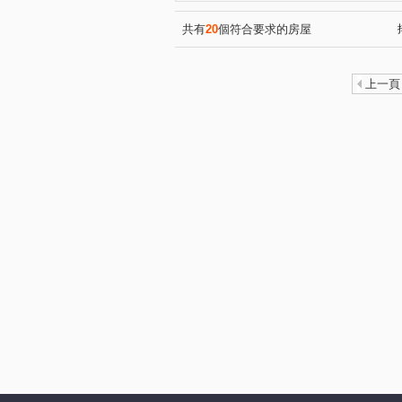
中埔一街
南平路
民
(1)
(1)
莊敬路一段
奉化路
(2)
(2)
共有
20
個符合要求的房屋
五福二街
正光路
愛
(1)
(1)
富國路
宏昌十街
明
(1)
(1)
上一頁
中山路
同安街
新埔
(1)
(1)
民安路
慈文路
同德
(1)
(1)
文中東路
(1)