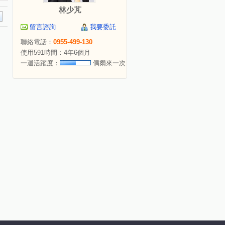
林少芃
留言諮詢
我要委託
聯絡電話：
0955-499-130
使用591時間：4年6個月
一週活躍度：
偶爾來一次