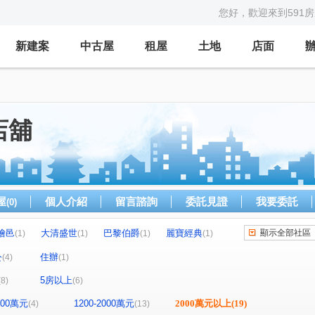
您好，歡迎來到591
新建案
中古屋
租屋
土地
店面
店舖
屋
個人介紹
留言諮詢
委託見證
我要委託
(0)
檜邑
大清盛世
巴黎伯爵
麗寶經典
顯示全部社區
(1)
(1)
(1)
(1)
悦森PLAZA
昭揚CBD經貿中心
愛八街
(1)
(1)
(1)
公
住辦
(4)
(1)
閱讀台灣
GOLF
昌昕明新首席2
(1)
(1)
(1)
5房以上
(8)
(6)
部
竹城兼六園
京懋会
合展悦禾
(1)
(1)
(1)
(1)
昭揚君喆
星馳市
鴻築麗苑
君邑富疆
(1)
(1)
(1)
(1)
1200萬元
1200-2000萬元
2000萬元以上
(19)
(4)
(13)