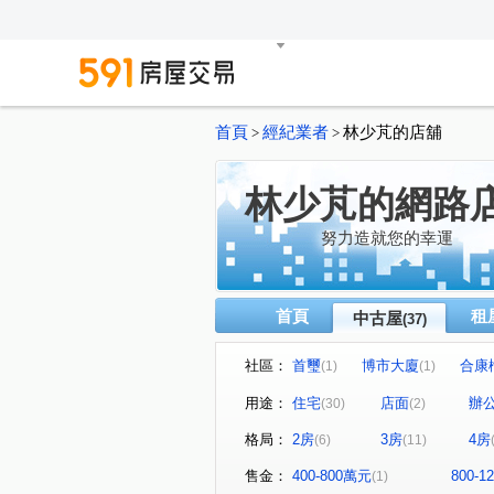
首頁
經紀業者
林少芃的店舖
>
>
林少芃的網路
努力造就您的幸運
首頁
租
中古屋
(37)
社區：
首璽
博市大廈
合康
(1)
(1)
羅浮宮廷
興華路
中
(1)
(1)
用途：
住宅
店面
辦
(30)
(2)
榮耀之光
台北東京
(1)
(1)
格局：
2房
3房
4房
(6)
(11)
國王之森
中悅環球企業總
(1)
定泰翫寶
台北桃源
(1)
(1)
售金：
400-800萬元
800-
(1)