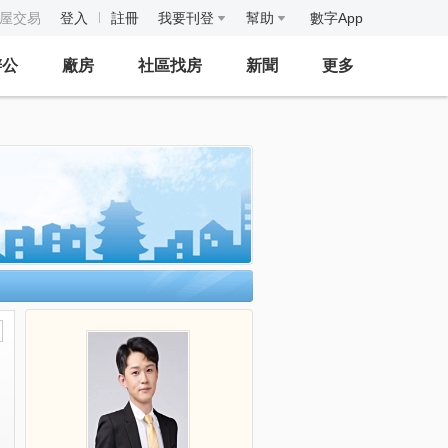
房屋交易
登入
註冊
我要刊登
幫助
數字App
辦公
廠房
社區找房
新聞
更多