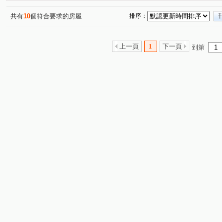
莊敬路一段
奉化路
興華路
三民路三段
(2)
(2)
(1)
(1)
五福二街
正光路
愛八街
國豐五街
大有
(1)
(1)
(1)
(1)
共有
10
個符合要求的房屋
排序：
富國路
宏昌十街
明新八街
孝二街
興二
(1)
(1)
(1)
(1)
中山路
同安街
新埔六街
莊一街
中正路
(1)
(1)
(1)
(1)
(
上一頁
1
下一頁
到第
民安路
慈文路
同德二街
安慶街
國際路
(1)
(1)
(1)
(1)
文中東路
(1)