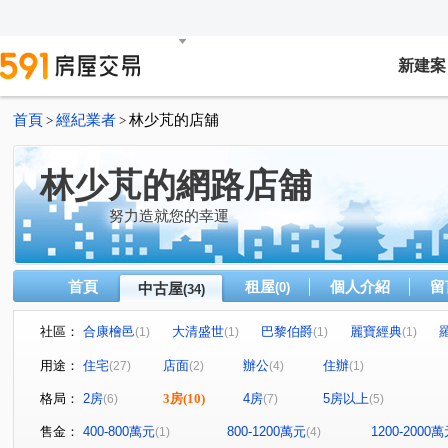
新建案
首頁
經紀業者
林少芃的店舖
>
>
林少芃的網路店舖
努力造就您的幸運
首頁
租屋
個人介紹
留
中古屋
(0)
(34)
社區：
合康檜邑
大清盛世
巴黎伯爵
麗寶經典
(1)
(1)
(1)
(1)
中悦森PLAZA
昭揚CBD經貿中心
愛八街
榮耀
(1)
(1)
(1)
用途：
住宅
店面
辦公
住辦
(27)
(2)
(4)
(1)
閱讀台灣
GOLF
昌昕明新首席2
國王之森
(1)
(1)
(1)
(1)
格局：
2房
3房
(10)
4房
5房以上
(6)
(7)
(5)
竹城兼六園
京懋会
合展悦禾
定泰翫寶
(1)
(1)
(1)
(1)
昭揚君喆
星馳市
鴻築麗苑
君邑富疆
日
(1)
(1)
(1)
(1)
售金：
400-800萬元
800-1200萬元
1200-2000
(1)
(4)