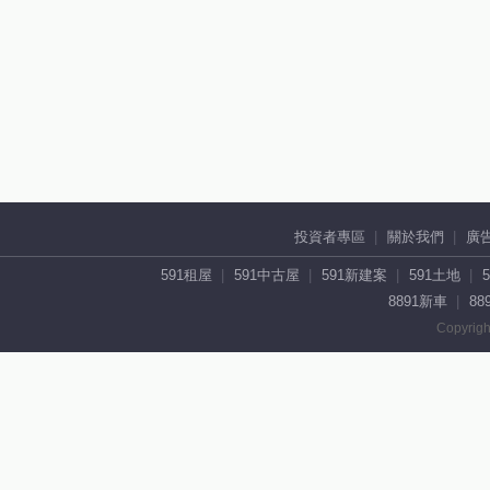
投資者專區
關於我們
廣
591租屋
591中古屋
591新建案
591土地
8891新車
88
Copyrigh