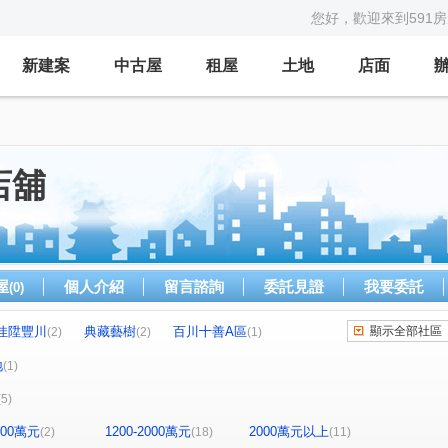
您好，歡迎來到591
新建案
中古屋
租屋
土地
店面
店舖
屋
個人介紹
留言諮詢
委託見證
我要委託
(0)
佳陞豐川
典藏藝樹
百川十善A區
顯示全部社區
(2)
(2)
(1)
水悅青青
臻愛家
益騏新画峰
(2)
(1)
(1)
地
(1)
世紀風華
富豪天下
水硯行館
(1)
(1)
(1)
(5)
遠雄夏沐
新帝標
百川水硯
宏富龍邸
(1)
(1)
(1)
(1)
一見
宜誠金品翡翠區
鴻灃ART
(1)
(1)
(1)
1200萬元
1200-2000萬元
2000萬元以上
(2)
(18)
(11)