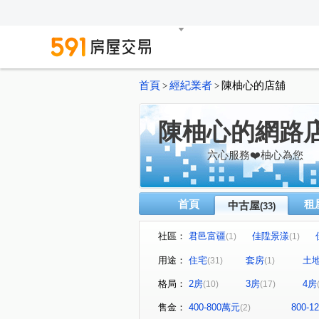
首頁
經紀業者
陳柚心的店舖
>
>
陳柚心的網路
六心服務❤️柚心為您
首頁
租
中古屋
(33)
社區：
君邑富疆
佳陞景漾
(1)
(1)
益展城心
遠雄未來市
(1)
(1)
用途：
住宅
套房
土
(31)
(1)
格林公園
唯樂之丘
(1)
(1)
格局：
2房
3房
4房
(10)
(17)
幸福社區B
日光流域
(1)
(1)
鉑悅
巴黎世家
亞昕
(1)
(1)
售金：
400-800萬元
800-
(2)