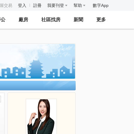
房屋交易
登入
註冊
我要刊登
幫助
數字App
辦公
廠房
社區找房
新聞
更多