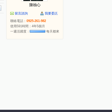
陳柚心
留言諮詢
我要委託
聯絡電話：
0925-261-982
使用591時間：4年5個月
一週活躍度：
每天都來