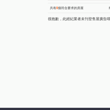
竹城-早稻田
寶億蒔尚
(1)
(1)
山鼻路
敬三街
同德
(2)
(2)
共有
0
個符合要求的房屋
華亞三路
建國東路
(2)
(1)
很抱歉，此經紀業者未刊登售屋廣告
長峰路
幸福九街
慈
(1)
(1)
華興路
民生路
國際
(1)
(1)
領航北路四段
公園路
(1)
(1)