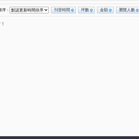
桃大誠
文中東路
成泰路三段
(1)
(1)
(1)
五街
大華五街
文化二路一段
(1)
(1)
(1)
刊登時間
坪數
金額
瀏覽人數
排序：
文中三路
力行路
莊敬路二段
愛三街
(2)
(1)
(1)
(1)
唷！
德街
民光東路
龍泉二街
中央街
(1)
(2)
(1)
(1)
路一段
青溪一路
新埔三街
大連一街
(1)
(1)
(1)
(1)