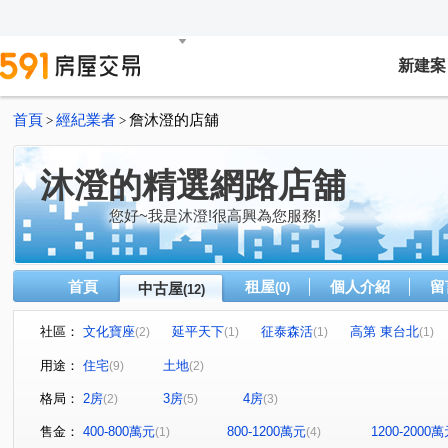
新建案
首頁
經紀業者
詹沐澄的店舖
>
>
沐澄的精選網路店舖
您好~我是沐澄!很高興為您服務!
首頁
租屋
個人介紹
留
中古屋
(0)
(12)
社區：
文化寶座
延平天下
征泰森活
高第 東台北
(2)
(1)
(1)
(1)
皇家社區
歡喜家園no.23
林森路
民族路
(1)
(1)
(1)
(3)
用途：
住宅
土地
(9)
(2)
擺厘路
富祥路
大忠路
泰山路
中山路五
(1)
(1)
(1)
(1)
格局：
2房
3房
4房
(2)
(5)
(3)
售金：
400-800萬元
800-1200萬元
1200-2000
(1)
(4)