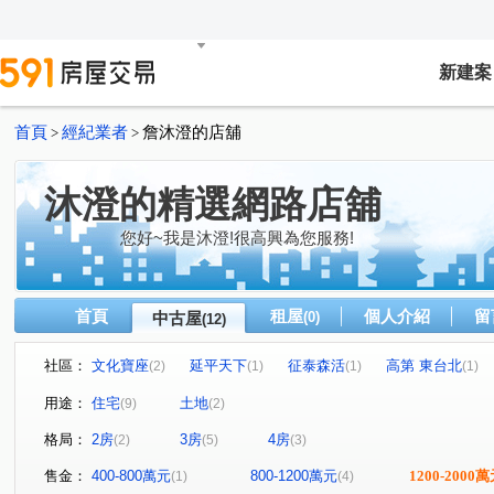
新建案
首頁
經紀業者
詹沐澄的店舖
>
>
沐澄的精選網路店舖
您好~我是沐澄!很高興為您服務!
首頁
租屋
個人介紹
留
中古屋
(0)
(12)
社區：
文化寶座
延平天下
征泰森活
高第 東台北
(2)
(1)
(1)
(1)
皇家社區
歡喜家園no.23
林森路
民族路
(1)
(1)
(1)
(3)
用途：
住宅
土地
(9)
(2)
擺厘路
富祥路
大忠路
泰山路
中山路五
(1)
(1)
(1)
(1)
格局：
2房
3房
4房
(2)
(5)
(3)
售金：
400-800萬元
800-1200萬元
1200-2000
(1)
(4)