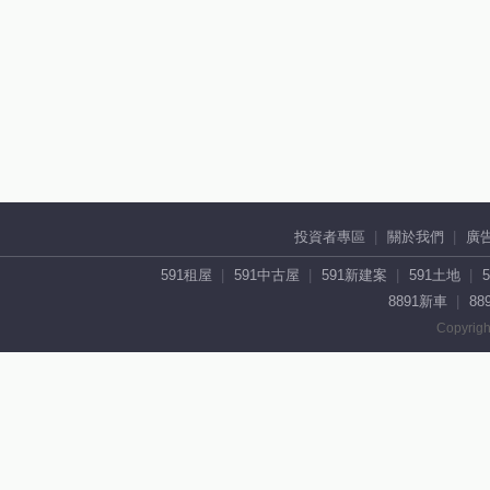
投資者專區
關於我們
廣
591租屋
591中古屋
591新建案
591土地
8891新車
88
Copyrigh