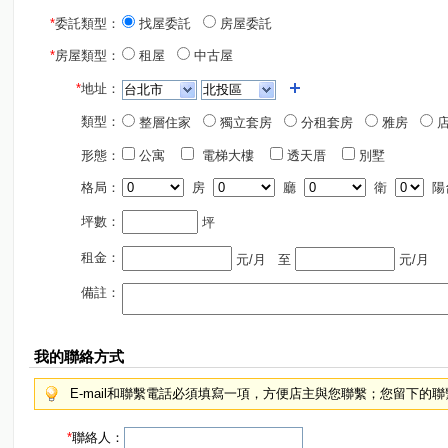
*
委託類型：
找屋委託
房屋委託
*
房屋類型：
租屋
中古屋
*
地址：
類型：
整層住家
獨立套房
分租套房
雅房
店
形態：
公寓
電梯大樓
透天厝
別墅
格局：
房
廳
衛
陽
坪數：
坪
租金：
元/月
至
元/月
備註：
我的聯絡方式
E-mail和聯繫電話必須填寫一項，方便店主與您聯繫；您留下的
*
聯絡人：