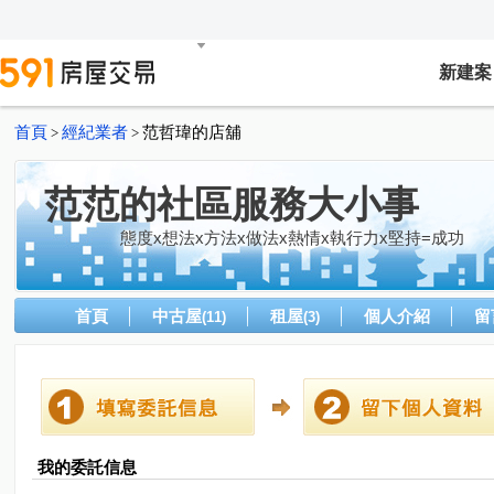
新建案
首頁
經紀業者
范哲瑋的店舖
>
>
范范的社區服務大小事
態度x想法x方法x做法x熱情x執行力x堅持=成功
首頁
中古屋
租屋
個人介紹
留
(11)
(3)
我的委託信息