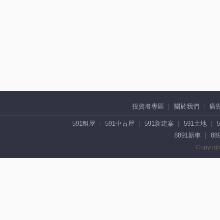
投資者專區
關於我們
廣
591租屋
591中古屋
591新建案
591土地
8891新車
88
Copyrigh