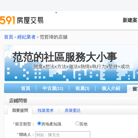
新建案
首頁
經紀業者
范哲瑋的店舖
>
>
范范的社區服務大小事
態度x想法x方法x做法x熱情x執行力x堅持=成功
首頁
中古屋
租屋
個人介紹
(11)
(3)
留
店鋪問答
我要提問
找屋需求
房屋委託
*
留言類型：
房地產知識
其他
*
聯絡人：