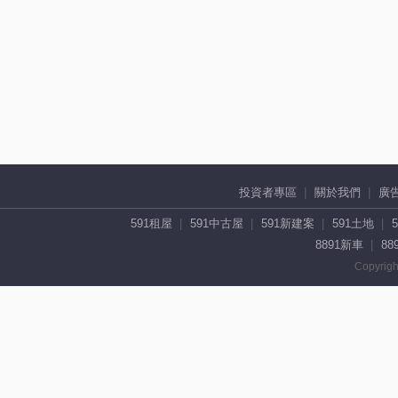
投資者專區
關於我們
廣
591租屋
591中古屋
591新建案
591土地
8891新車
88
Copyrigh